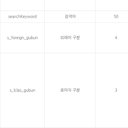
searchKeyword
검색어
50
s_foreign_gubun
외래어 구분
4
s_lclas_gubun
로마자 구분
3