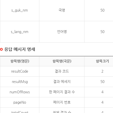
s_guk_nm
국명
50
s_lang_nm
언어명
50
응답 메시지 명세
항목명(영문)
항목명(국문)
항목크기
resultCode
결과 코드
2
resultMsg
결과 메세지
50
numOfRows
한 페이지 결과 수
4
pageNo
페이지 번호
4
totalCount
전체 결과 수
4