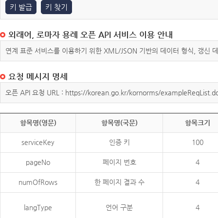
키 발급
키 찾기
외래어, 로마자 용례 오픈 API 서비스 이용 안내
연계 표준 서비스를 이용하기 위한 XML/JSON 기반의 데이터 형식, 갱신
요청 메시지 명세
오픈 API 요청 URL : https://korean.go.kr/kornorms/exampleReqList.d
항목명(영문)
항목명(국문)
항목크기
serviceKey
인증 키
100
pageNo
페이지 번호
4
numOfRows
한 페이지 결과 수
4
langType
언어 구분
4