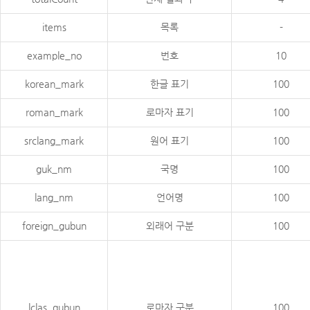
items
목록
-
example_no
번호
10
korean_mark
한글 표기
100
roman_mark
로마자 표기
100
srclang_mark
원어 표기
100
guk_nm
국명
100
lang_nm
언어명
100
foreign_gubun
외래어 구분
100
lclas_gubun
로마자 구분
100