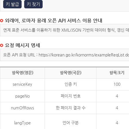
키 발급
키 찾기
외래어, 로마자 용례 오픈 API 서비스 이용 안내
연계 표준 서비스를 이용하기 위한 XML/JSON 기반의 데이터 형식, 갱신
요청 메시지 명세
오픈 API 요청 URL : https://korean.go.kr/kornorms/exampleReqList.d
항목명(영문)
항목명(국문)
항목크기
serviceKey
인증 키
100
pageNo
페이지 번호
4
numOfRows
한 페이지 결과 수
4
langType
언어 구분
4