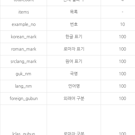
items
목록
-
example_no
번호
10
korean_mark
한글 표기
100
roman_mark
로마자 표기
100
srclang_mark
원어 표기
100
guk_nm
국명
100
lang_nm
언어명
100
foreign_gubun
외래어 구분
100
lclas_gubun
로마자 구분
100