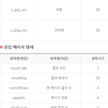
s_guk_nm
국명
50
s_lang_nm
언어명
50
응답 메시지 명세
항목명(영문)
항목명(국문)
항목크기
resultCode
결과 코드
2
resultMsg
결과 메세지
50
numOfRows
한 페이지 결과 수
4
pageNo
페이지 번호
4
totalCount
전체 결과 수
4