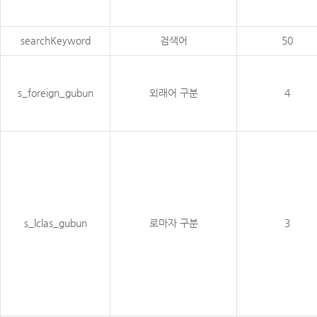
searchKeyword
검색어
50
s_foreign_gubun
외래어 구분
4
s_lclas_gubun
로마자 구분
3