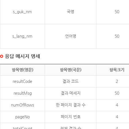
s_guk_nm
국명
50
s_lang_nm
언어명
50
응답 메시지 명세
항목명(영문)
항목명(국문)
항목크기
resultCode
결과 코드
2
resultMsg
결과 메세지
50
numOfRows
한 페이지 결과 수
4
pageNo
페이지 번호
4
totalCount
전체 결과 수
4