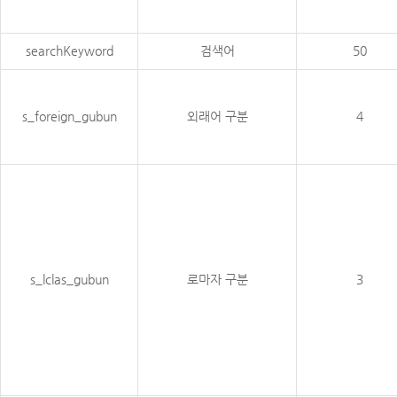
searchKeyword
검색어
50
s_foreign_gubun
외래어 구분
4
s_lclas_gubun
로마자 구분
3