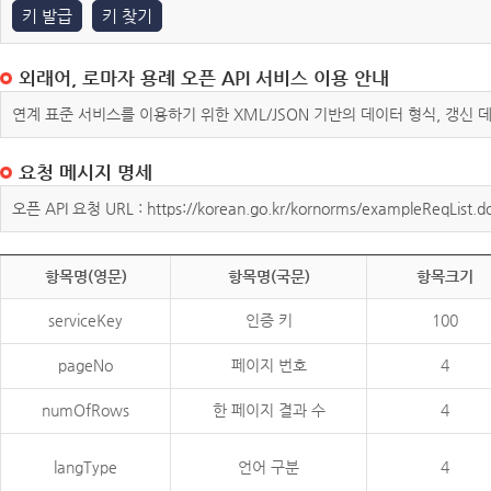
키 발급
키 찾기
외래어, 로마자 용례 오픈 API 서비스 이용 안내
연계 표준 서비스를 이용하기 위한 XML/JSON 기반의 데이터 형식, 갱신
요청 메시지 명세
오픈 API 요청 URL : https://korean.go.kr/kornorms/exampleReqList.d
항목명(영문)
항목명(국문)
항목크기
serviceKey
인증 키
100
pageNo
페이지 번호
4
numOfRows
한 페이지 결과 수
4
langType
언어 구분
4