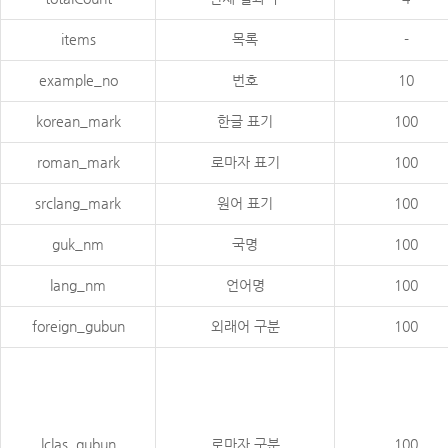
items
목록
-
example_no
번호
10
korean_mark
한글 표기
100
roman_mark
로마자 표기
100
srclang_mark
원어 표기
100
guk_nm
국명
100
lang_nm
언어명
100
foreign_gubun
외래어 구분
100
lclas_gubun
로마자 구분
100