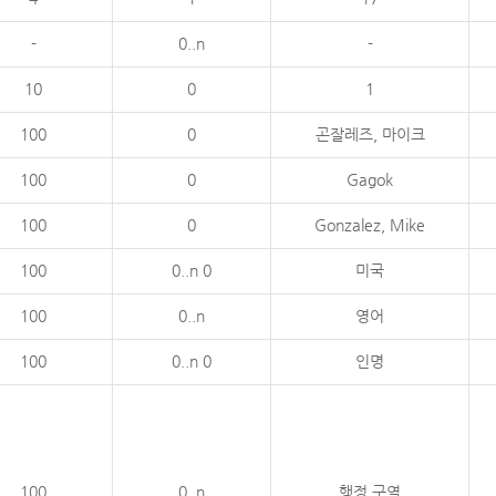
-
0..n
-
10
0
1
100
0
곤잘레즈, 마이크
100
0
Gagok
100
0
Gonzalez, Mike
100
0..n 0
미국
100
0..n
영어
100
0..n 0
인명
100
0..n
행정 구역