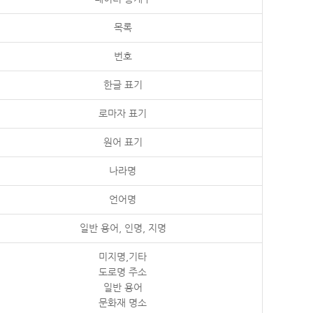
목록
번호
한글 표기
로마자 표기
원어 표기
나라명
언어명
일반 용어, 인명, 지명
미지명,기타
도로명 주소
일반 용어
문화재 명소