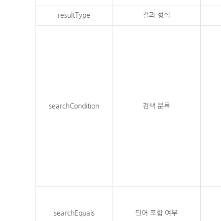
resultType
결과 형식
searchCondition
검색 분류
searchEquals
단어 포함 여부