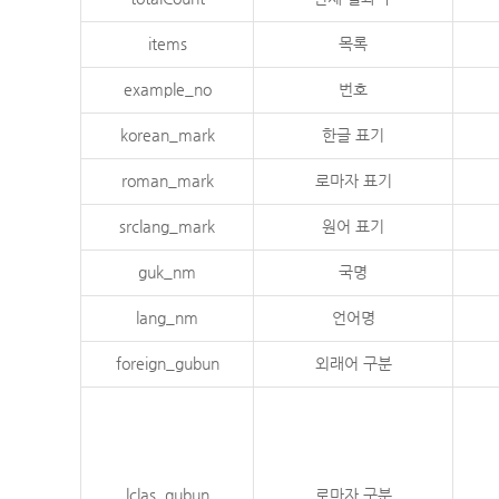
items
목록
example_no
번호
korean_mark
한글 표기
roman_mark
로마자 표기
srclang_mark
원어 표기
guk_nm
국명
lang_nm
언어명
foreign_gubun
외래어 구분
lclas_gubun
로마자 구분