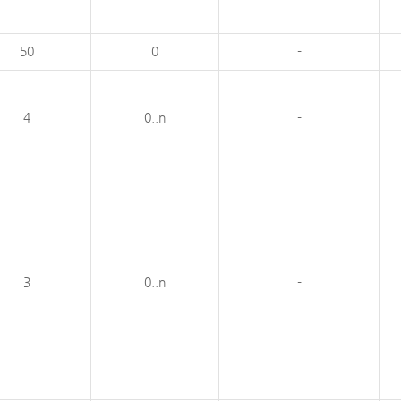
50
0
-
4
0..n
-
3
0..n
-