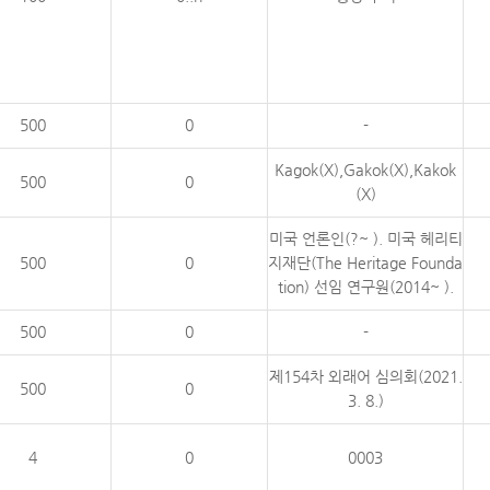
500
0
-
Kagok(X),Gakok(X),Kakok
500
0
(X)
미국 언론인(?~ ). 미국 헤리티
500
0
지재단(The Heritage Founda
tion) 선임 연구원(2014~ ).
500
0
-
제154차 외래어 심의회(2021.
500
0
3. 8.)
4
0
0003