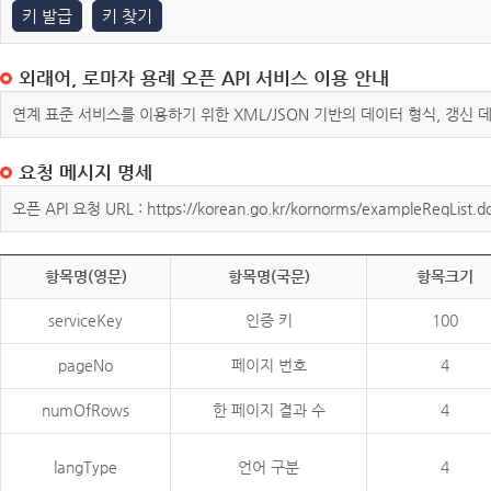
키 발급
키 찾기
외래어, 로마자 용례 오픈 API 서비스 이용 안내
연계 표준 서비스를 이용하기 위한 XML/JSON 기반의 데이터 형식, 갱신
요청 메시지 명세
오픈 API 요청 URL : https://korean.go.kr/kornorms/exampleReqList.d
항목명(영문)
항목명(국문)
항목크기
serviceKey
인증 키
100
pageNo
페이지 번호
4
numOfRows
한 페이지 결과 수
4
langType
언어 구분
4