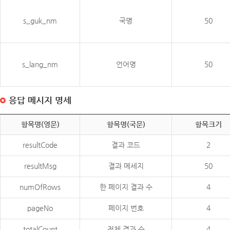
s_guk_nm
국명
50
s_lang_nm
언어명
50
응답 메시지 명세
항목명(영문)
항목명(국문)
항목크기
resultCode
결과 코드
2
resultMsg
결과 메세지
50
numOfRows
한 페이지 결과 수
4
pageNo
페이지 번호
4
totalCount
전체 결과 수
4