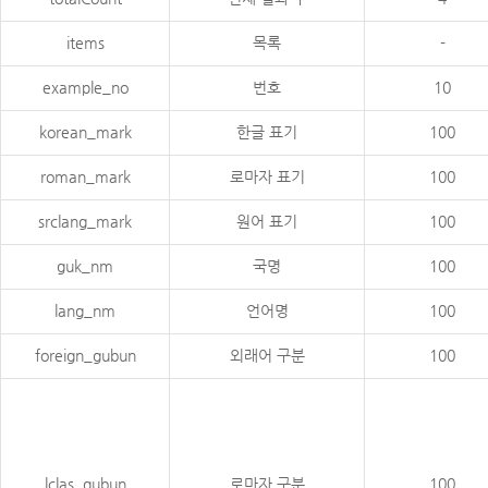
items
목록
-
example_no
번호
10
korean_mark
한글 표기
100
roman_mark
로마자 표기
100
srclang_mark
원어 표기
100
guk_nm
국명
100
lang_nm
언어명
100
foreign_gubun
외래어 구분
100
lclas_gubun
로마자 구분
100