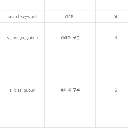
searchKeyword
검색어
50
s_foreign_gubun
외래어 구분
4
s_lclas_gubun
로마자 구분
3