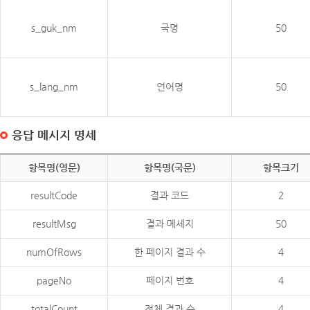
s_guk_nm
국명
50
s_lang_nm
언어명
50
응답 메시지 명세
항목명(영문)
항목명(국문)
항목크기
resultCode
결과 코드
2
resultMsg
결과 메세지
50
numOfRows
한 페이지 결과 수
4
pageNo
페이지 번호
4
totalCount
전체 결과 수
4