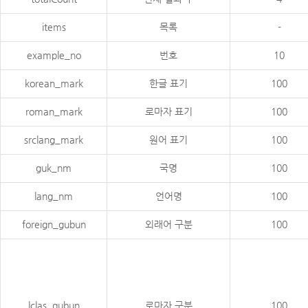
items
목록
-
example_no
번호
10
korean_mark
한글 표기
100
roman_mark
로마자 표기
100
srclang_mark
원어 표기
100
guk_nm
국명
100
lang_nm
언어명
100
foreign_gubun
외래어 구분
100
lclas_gubun
로마자 구분
100