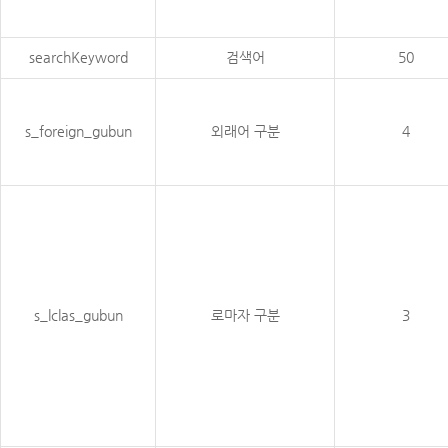
searchKeyword
검색어
50
s_foreign_gubun
외래어 구분
4
s_lclas_gubun
로마자 구분
3