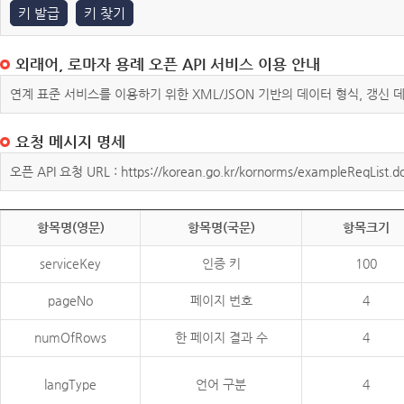
키 발급
키 찾기
외래어, 로마자 용례 오픈 API 서비스 이용 안내
연계 표준 서비스를 이용하기 위한 XML/JSON 기반의 데이터 형식, 갱신
요청 메시지 명세
오픈 API 요청 URL : https://korean.go.kr/kornorms/exampleReqList.d
항목명(영문)
항목명(국문)
항목크기
serviceKey
인증 키
100
pageNo
페이지 번호
4
numOfRows
한 페이지 결과 수
4
langType
언어 구분
4