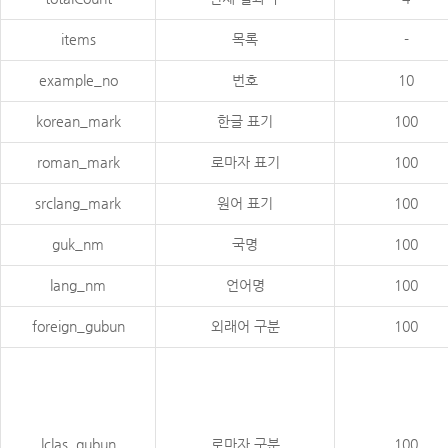
items
목록
-
example_no
번호
10
korean_mark
한글 표기
100
roman_mark
로마자 표기
100
srclang_mark
원어 표기
100
guk_nm
국명
100
lang_nm
언어명
100
foreign_gubun
외래어 구분
100
lclas_gubun
로마자 구분
100