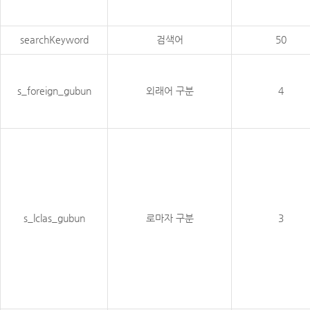
searchKeyword
검색어
50
s_foreign_gubun
외래어 구분
4
s_lclas_gubun
로마자 구분
3