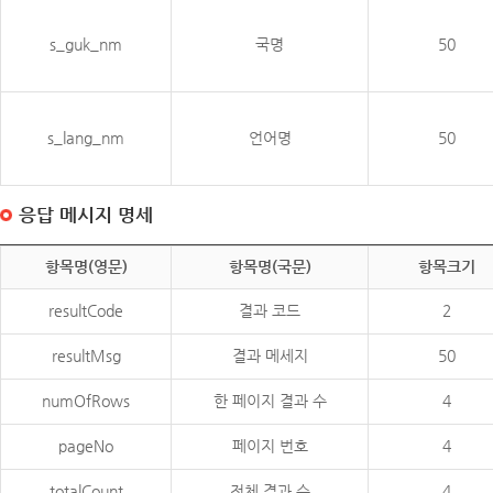
s_guk_nm
국명
50
s_lang_nm
언어명
50
응답 메시지 명세
항목명(영문)
항목명(국문)
항목크기
resultCode
결과 코드
2
resultMsg
결과 메세지
50
numOfRows
한 페이지 결과 수
4
pageNo
페이지 번호
4
totalCount
전체 결과 수
4