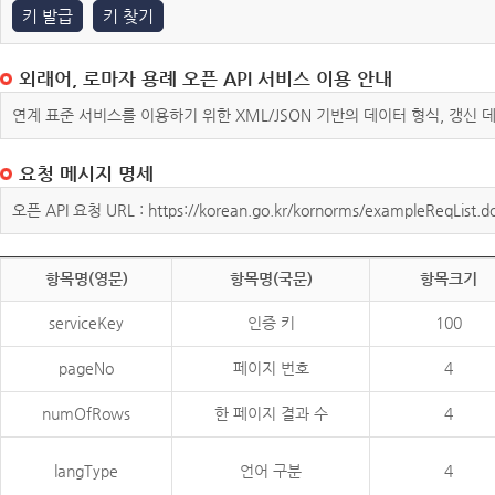
키 발급
키 찾기
외래어, 로마자 용례 오픈 API 서비스 이용 안내
연계 표준 서비스를 이용하기 위한 XML/JSON 기반의 데이터 형식, 갱신
요청 메시지 명세
오픈 API 요청 URL : https://korean.go.kr/kornorms/exampleReqList.d
항목명(영문)
항목명(국문)
항목크기
serviceKey
인증 키
100
pageNo
페이지 번호
4
numOfRows
한 페이지 결과 수
4
langType
언어 구분
4