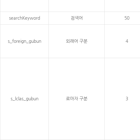
searchKeyword
검색어
50
s_foreign_gubun
외래어 구분
4
s_lclas_gubun
로마자 구분
3