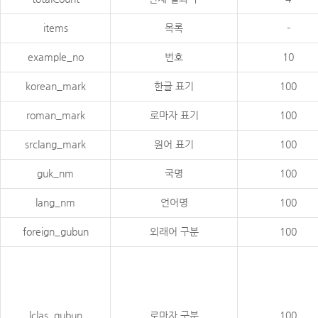
items
목록
-
example_no
번호
10
korean_mark
한글 표기
100
roman_mark
로마자 표기
100
srclang_mark
원어 표기
100
guk_nm
국명
100
lang_nm
언어명
100
foreign_gubun
외래어 구분
100
lclas_gubun
로마자 구분
100