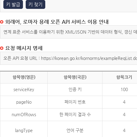
키 발급
키 찾기
외래어, 로마자 용례 오픈 API 서비스 이용 안내
연계 표준 서비스를 이용하기 위한 XML/JSON 기반의 데이터 형식, 갱신
요청 메시지 명세
오픈 API 요청 URL : https://korean.go.kr/kornorms/exampleReqList.d
항목명(영문)
항목명(국문)
항목크기
serviceKey
인증 키
100
pageNo
페이지 번호
4
numOfRows
한 페이지 결과 수
4
langType
언어 구분
4