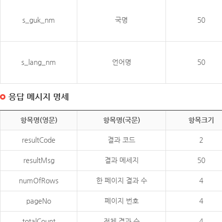
s_guk_nm
국명
50
s_lang_nm
언어명
50
응답 메시지 명세
항목명(영문)
항목명(국문)
항목크기
resultCode
결과 코드
2
resultMsg
결과 메세지
50
numOfRows
한 페이지 결과 수
4
pageNo
페이지 번호
4
totalCount
전체 결과 수
4