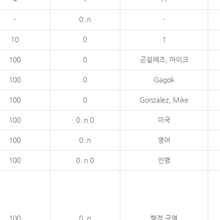
-
0..n
-
10
0
1
100
0
곤잘레즈, 마이크
100
0
Gagok
100
0
Gonzalez, Mike
100
0..n 0
미국
100
0..n
영어
100
0..n 0
인명
100
0..n
행정 구역