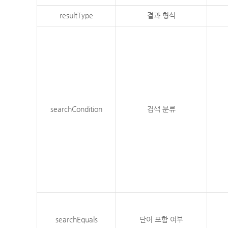
resultType
결과 형식
searchCondition
검색 분류
searchEquals
단어 포함 여부