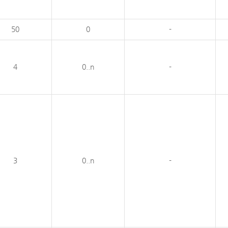
50
0
-
4
0..n
-
3
0..n
-