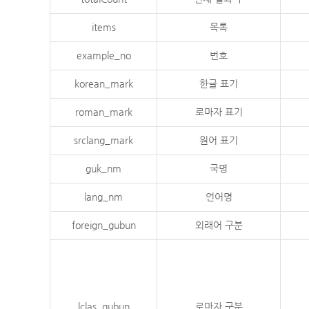
items
목록
example_no
번호
korean_mark
한글 표기
roman_mark
로마자 표기
srclang_mark
원어 표기
guk_nm
국명
lang_nm
언어명
foreign_gubun
외래어 구분
lclas_gubun
로마자 구분