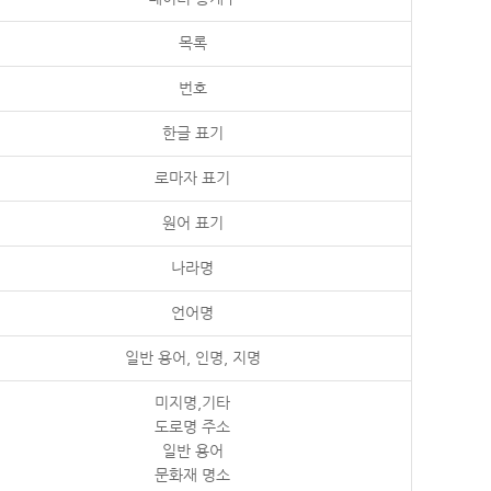
목록
번호
한글 표기
로마자 표기
원어 표기
나라명
언어명
일반 용어, 인명, 지명
미지명,기타
도로명 주소
일반 용어
문화재 명소