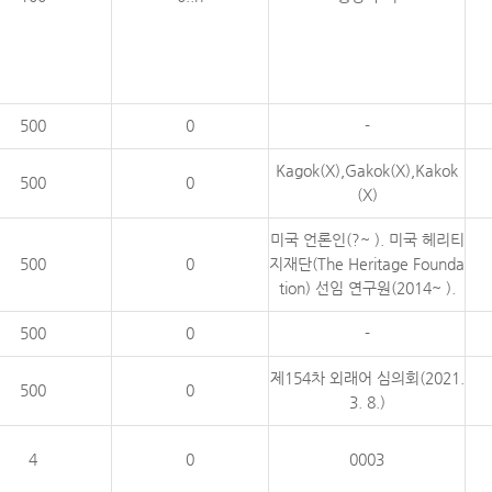
500
0
-
Kagok(X),Gakok(X),Kakok
500
0
(X)
미국 언론인(?~ ). 미국 헤리티
500
0
지재단(The Heritage Founda
tion) 선임 연구원(2014~ ).
500
0
-
제154차 외래어 심의회(2021.
500
0
3. 8.)
4
0
0003