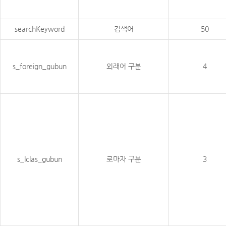
searchKeyword
검색어
50
s_foreign_gubun
외래어 구분
4
s_lclas_gubun
로마자 구분
3