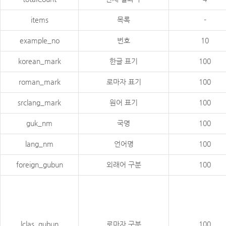
items
목록
-
example_no
번호
10
korean_mark
한글 표기
100
roman_mark
로마자 표기
100
srclang_mark
원어 표기
100
guk_nm
국명
100
lang_nm
언어명
100
foreign_gubun
외래어 구분
100
lclas_gubun
로마자 구분
100