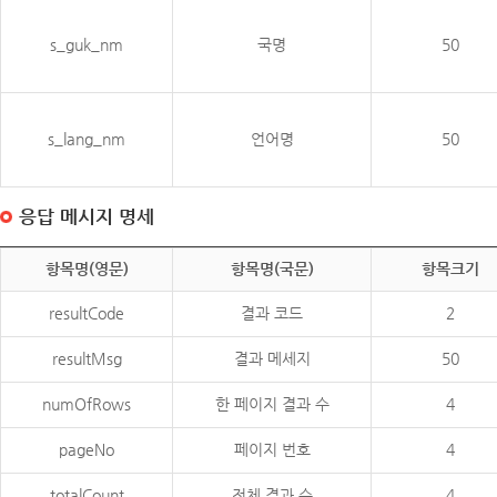
s_guk_nm
국명
50
s_lang_nm
언어명
50
응답 메시지 명세
항목명(영문)
항목명(국문)
항목크기
resultCode
결과 코드
2
resultMsg
결과 메세지
50
numOfRows
한 페이지 결과 수
4
pageNo
페이지 번호
4
totalCount
전체 결과 수
4