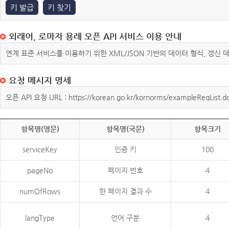
키 발급
키 찾기
외래어, 로마자 용례 오픈 API 서비스 이용 안내
연계 표준 서비스를 이용하기 위한 XML/JSON 기반의 데이터 형식, 갱신
요청 메시지 명세
오픈 API 요청 URL : https://korean.go.kr/kornorms/exampleReqList.d
항목명(영문)
항목명(국문)
항목크기
serviceKey
인증 키
100
pageNo
페이지 번호
4
numOfRows
한 페이지 결과 수
4
langType
언어 구분
4