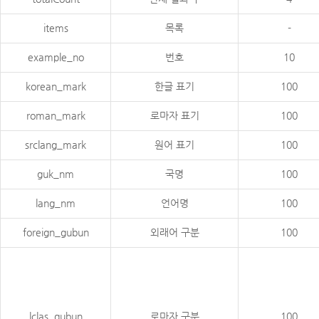
items
목록
-
example_no
번호
10
korean_mark
한글 표기
100
roman_mark
로마자 표기
100
srclang_mark
원어 표기
100
guk_nm
국명
100
lang_nm
언어명
100
foreign_gubun
외래어 구분
100
lclas_gubun
로마자 구분
100