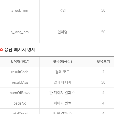
s_guk_nm
국명
50
s_lang_nm
언어명
50
응답 메시지 명세
항목명(영문)
항목명(국문)
항목크기
resultCode
결과 코드
2
resultMsg
결과 메세지
50
numOfRows
한 페이지 결과 수
4
pageNo
페이지 번호
4
totalCount
전체 결과 수
4