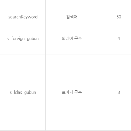
searchKeyword
검색어
50
s_foreign_gubun
외래어 구분
4
s_lclas_gubun
로마자 구분
3