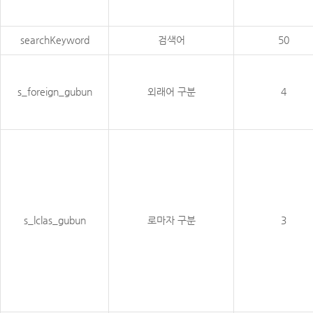
searchKeyword
검색어
50
s_foreign_gubun
외래어 구분
4
s_lclas_gubun
로마자 구분
3