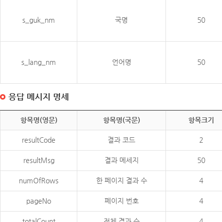
s_guk_nm
국명
50
s_lang_nm
언어명
50
응답 메시지 명세
항목명(영문)
항목명(국문)
항목크기
resultCode
결과 코드
2
resultMsg
결과 메세지
50
numOfRows
한 페이지 결과 수
4
pageNo
페이지 번호
4
totalCount
전체 결과 수
4