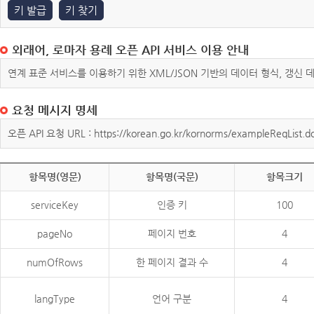
키 발급
키 찾기
외래어, 로마자 용례 오픈 API 서비스 이용 안내
연계 표준 서비스를 이용하기 위한 XML/JSON 기반의 데이터 형식, 갱신
요청 메시지 명세
오픈 API 요청 URL : https://korean.go.kr/kornorms/exampleReqList.d
항목명(영문)
항목명(국문)
항목크기
serviceKey
인증 키
100
pageNo
페이지 번호
4
numOfRows
한 페이지 결과 수
4
langType
언어 구분
4