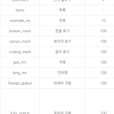
items
목록
-
example_no
번호
10
korean_mark
한글 표기
100
roman_mark
로마자 표기
100
srclang_mark
원어 표기
100
guk_nm
국명
100
lang_nm
언어명
100
foreign_gubun
외래어 구분
100
lclas_gubun
로마자 구분
100