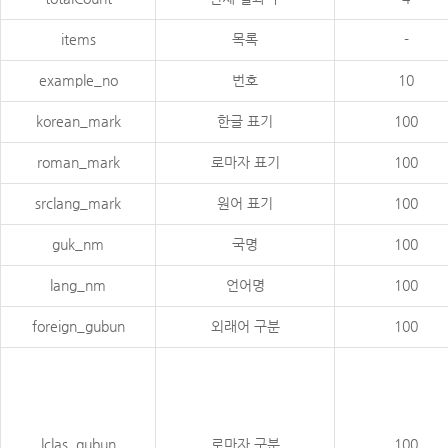
items
목록
-
example_no
번호
10
korean_mark
한글 표기
100
roman_mark
로마자 표기
100
srclang_mark
원어 표기
100
guk_nm
국명
100
lang_nm
언어명
100
foreign_gubun
외래어 구분
100
lclas_gubun
로마자 구분
100