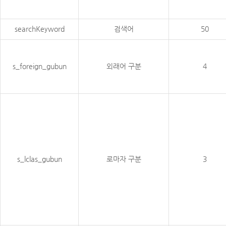
searchKeyword
검색어
50
s_foreign_gubun
외래어 구분
4
s_lclas_gubun
로마자 구분
3