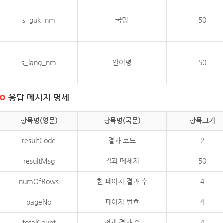
s_guk_nm
국명
50
s_lang_nm
언어명
50
응답 메시지 명세
항목명(영문)
항목명(국문)
항목크기
resultCode
결과 코드
2
resultMsg
결과 메세지
50
numOfRows
한 페이지 결과 수
4
pageNo
페이지 번호
4
totalCount
전체 결과 수
4