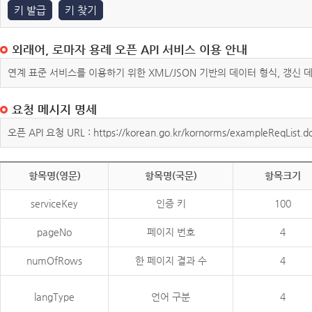
키 발급
키 찾기
외래어, 로마자 용례 오픈 API 서비스 이용 안내
연계 표준 서비스를 이용하기 위한 XML/JSON 기반의 데이터 형식, 갱신
요청 메시지 명세
오픈 API 요청 URL : https://korean.go.kr/kornorms/exampleReqList.d
항목명(영문)
항목명(국문)
항목크기
serviceKey
인증 키
100
pageNo
페이지 번호
4
numOfRows
한 페이지 결과 수
4
langType
언어 구분
4