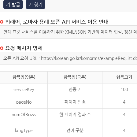
키 발급
키 찾기
외래어, 로마자 용례 오픈 API 서비스 이용 안내
연계 표준 서비스를 이용하기 위한 XML/JSON 기반의 데이터 형식, 갱신
요청 메시지 명세
오픈 API 요청 URL : https://korean.go.kr/kornorms/exampleReqList.d
항목명(영문)
항목명(국문)
항목크기
serviceKey
인증 키
100
pageNo
페이지 번호
4
numOfRows
한 페이지 결과 수
4
langType
언어 구분
4