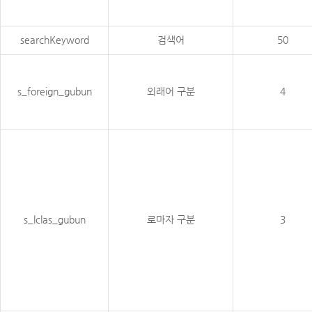
searchKeyword
검색어
50
s_foreign_gubun
외래어 구분
4
s_lclas_gubun
로마자 구분
3