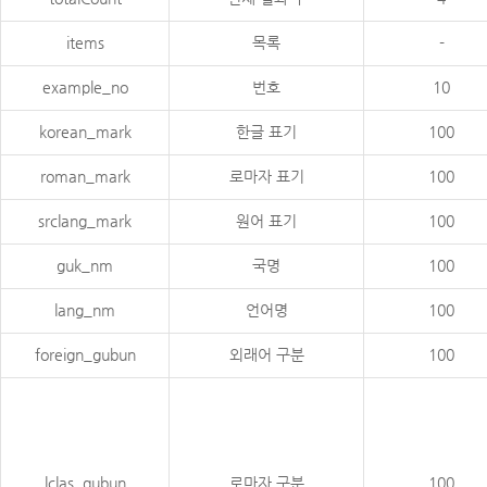
items
목록
-
example_no
번호
10
korean_mark
한글 표기
100
roman_mark
로마자 표기
100
srclang_mark
원어 표기
100
guk_nm
국명
100
lang_nm
언어명
100
foreign_gubun
외래어 구분
100
lclas_gubun
로마자 구분
100