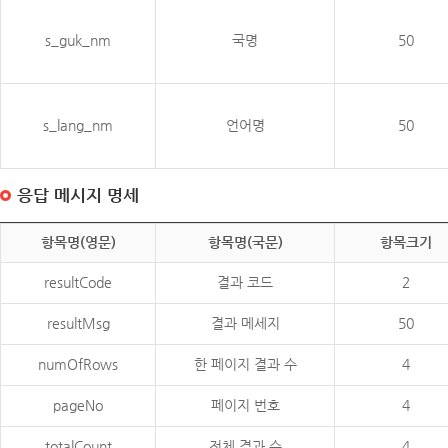
s_guk_nm
국명
50
s_lang_nm
언어명
50
응답 메시지 명세
항목명(영문)
항목명(국문)
항목크기
resultCode
결과 코드
2
resultMsg
결과 메세지
50
numOfRows
한 페이지 결과 수
4
pageNo
페이지 번호
4
totalCount
전체 결과 수
4