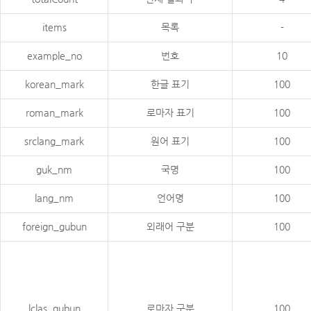
items
목록
-
example_no
번호
10
korean_mark
한글 표기
100
roman_mark
로마자 표기
100
srclang_mark
원어 표기
100
guk_nm
국명
100
lang_nm
언어명
100
foreign_gubun
외래어 구분
100
lclas_gubun
로마자 구분
100