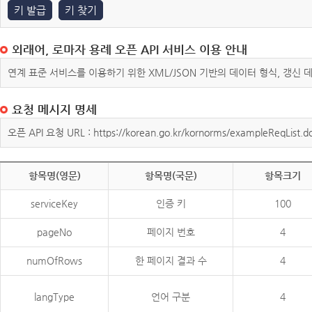
키 발급
키 찾기
외래어, 로마자 용례 오픈 API 서비스 이용 안내
연계 표준 서비스를 이용하기 위한 XML/JSON 기반의 데이터 형식, 갱신
요청 메시지 명세
오픈 API 요청 URL : https://korean.go.kr/kornorms/exampleReqList.d
항목명(영문)
항목명(국문)
항목크기
serviceKey
인증 키
100
pageNo
페이지 번호
4
numOfRows
한 페이지 결과 수
4
langType
언어 구분
4