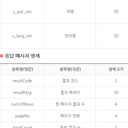
s_guk_nm
국명
50
s_lang_nm
언어명
50
응답 메시지 명세
항목명(영문)
항목명(국문)
항목크기
resultCode
결과 코드
2
resultMsg
결과 메세지
50
numOfRows
한 페이지 결과 수
4
pageNo
페이지 번호
4
totalCount
전체 결과 수
4