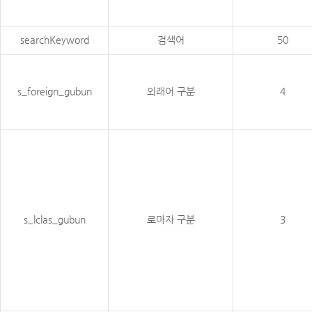
searchKeyword
검색어
50
s_foreign_gubun
외래어 구분
4
s_lclas_gubun
로마자 구분
3