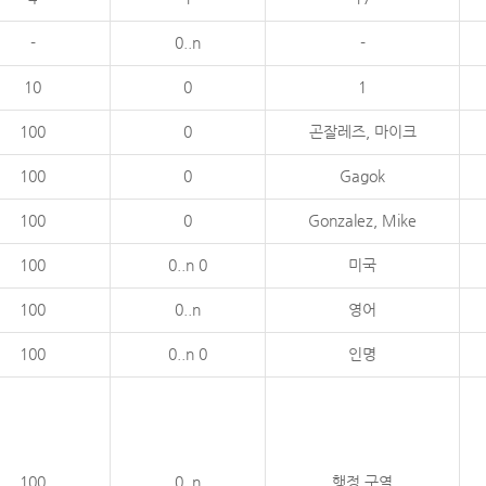
-
0..n
-
10
0
1
100
0
곤잘레즈, 마이크
100
0
Gagok
100
0
Gonzalez, Mike
100
0..n 0
미국
100
0..n
영어
100
0..n 0
인명
100
0..n
행정 구역