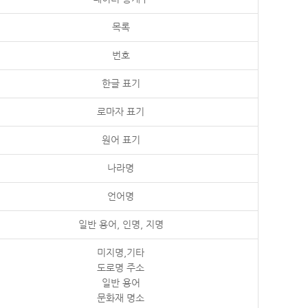
목록
번호
한글 표기
로마자 표기
원어 표기
나라명
언어명
일반 용어, 인명, 지명
미지명,기타
도로명 주소
일반 용어
문화재 명소