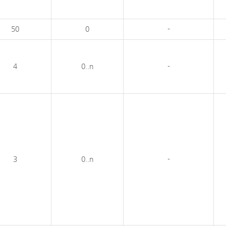
50
0
-
4
0..n
-
3
0..n
-