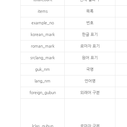
items
목록
example_no
번호
korean_mark
한글 표기
roman_mark
로마자 표기
srclang_mark
원어 표기
guk_nm
국명
lang_nm
언어명
foreign_gubun
외래어 구분
lclas_gubun
로마자 구분