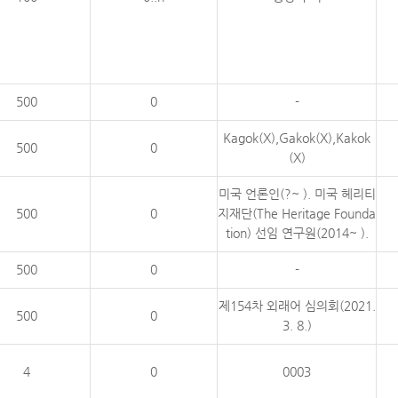
500
0
-
Kagok(X),Gakok(X),Kakok
500
0
(X)
미국 언론인(?~ ). 미국 헤리티
500
0
지재단(The Heritage Founda
tion) 선임 연구원(2014~ ).
500
0
-
제154차 외래어 심의회(2021.
500
0
3. 8.)
4
0
0003