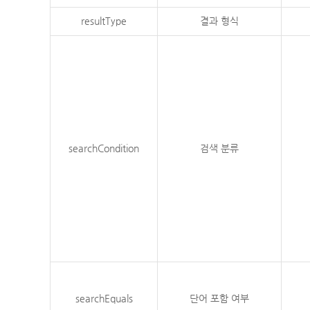
resultType
결과 형식
searchCondition
검색 분류
searchEquals
단어 포함 여부