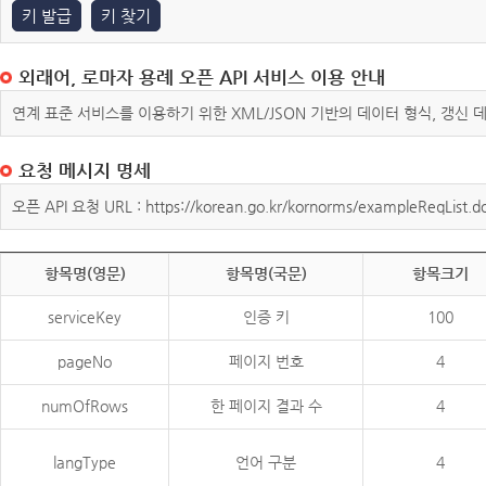
키 발급
키 찾기
외래어, 로마자 용례 오픈 API 서비스 이용 안내
연계 표준 서비스를 이용하기 위한 XML/JSON 기반의 데이터 형식, 갱신
요청 메시지 명세
오픈 API 요청 URL : https://korean.go.kr/kornorms/exampleReqList.d
항목명(영문)
항목명(국문)
항목크기
serviceKey
인증 키
100
pageNo
페이지 번호
4
numOfRows
한 페이지 결과 수
4
langType
언어 구분
4