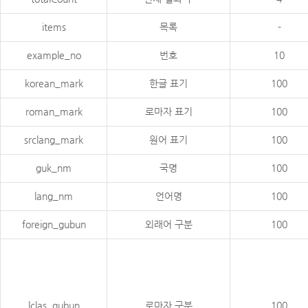
items
목록
-
example_no
번호
10
korean_mark
한글 표기
100
roman_mark
로마자 표기
100
srclang_mark
원어 표기
100
guk_nm
국명
100
lang_nm
언어명
100
foreign_gubun
외래어 구분
100
lclas_gubun
로마자 구분
100