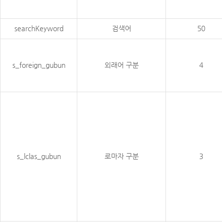
searchKeyword
검색어
50
s_foreign_gubun
외래어 구분
4
s_lclas_gubun
로마자 구분
3