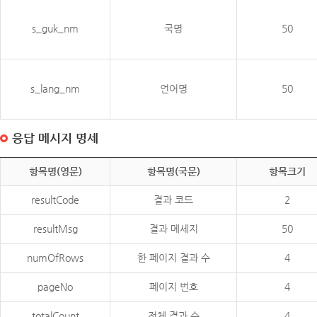
s_guk_nm
국명
50
s_lang_nm
언어명
50
응답 메시지 명세
항목명(영문)
항목명(국문)
항목크기
resultCode
결과 코드
2
resultMsg
결과 메세지
50
numOfRows
한 페이지 결과 수
4
pageNo
페이지 번호
4
totalCount
전체 결과 수
4