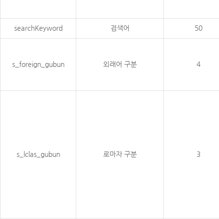
searchKeyword
검색어
50
s_foreign_gubun
외래어 구분
4
s_lclas_gubun
로마자 구분
3