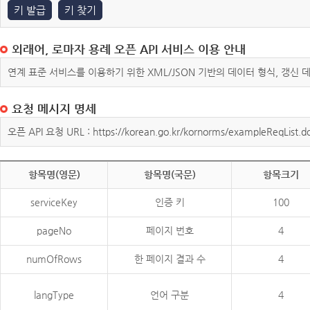
키 발급
키 찾기
외래어, 로마자 용례 오픈 API 서비스 이용 안내
연계 표준 서비스를 이용하기 위한 XML/JSON 기반의 데이터 형식, 갱신
요청 메시지 명세
오픈 API 요청 URL : https://korean.go.kr/kornorms/exampleReqList.d
항목명(영문)
항목명(국문)
항목크기
serviceKey
인증 키
100
pageNo
페이지 번호
4
numOfRows
한 페이지 결과 수
4
langType
언어 구분
4