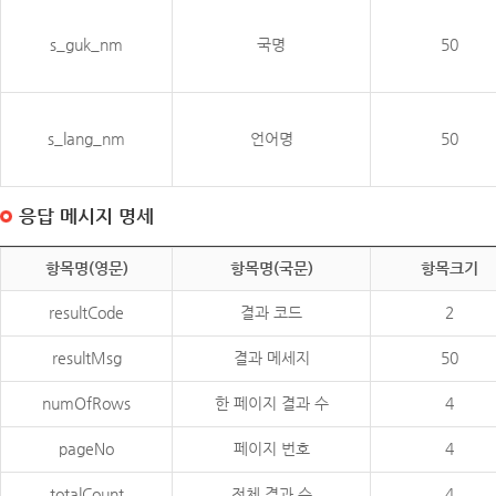
s_guk_nm
국명
50
s_lang_nm
언어명
50
응답 메시지 명세
항목명(영문)
항목명(국문)
항목크기
resultCode
결과 코드
2
resultMsg
결과 메세지
50
numOfRows
한 페이지 결과 수
4
pageNo
페이지 번호
4
totalCount
전체 결과 수
4