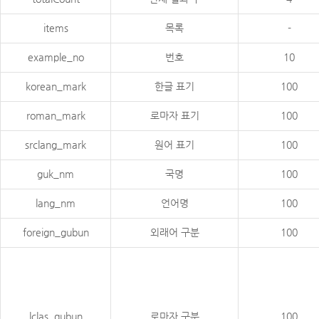
items
목록
-
example_no
번호
10
korean_mark
한글 표기
100
roman_mark
로마자 표기
100
srclang_mark
원어 표기
100
guk_nm
국명
100
lang_nm
언어명
100
foreign_gubun
외래어 구분
100
lclas_gubun
로마자 구분
100