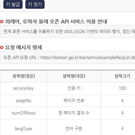
키 발급
키 찾기
외래어, 로마자 용례 오픈 API 서비스 이용 안내
연계 표준 서비스를 이용하기 위한 XML/JSON 기반의 데이터 형식, 갱신
요청 메시지 명세
오픈 API 요청 URL : https://korean.go.kr/kornorms/exampleReqList.d
항목명(영문)
항목명(국문)
항목크기
serviceKey
인증 키
100
pageNo
페이지 번호
4
numOfRows
한 페이지 결과 수
4
langType
언어 구분
4