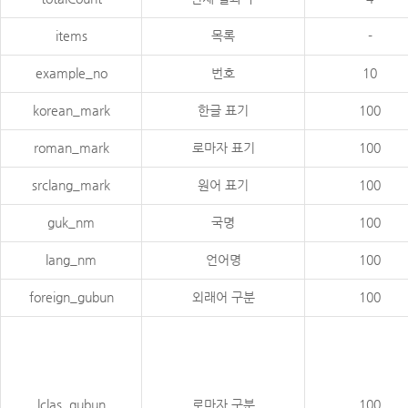
items
목록
-
example_no
번호
10
korean_mark
한글 표기
100
roman_mark
로마자 표기
100
srclang_mark
원어 표기
100
guk_nm
국명
100
lang_nm
언어명
100
foreign_gubun
외래어 구분
100
lclas_gubun
로마자 구분
100