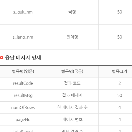
s_guk_nm
국명
50
s_lang_nm
언어명
50
응답 메시지 명세
항목명(영문)
항목명(국문)
항목크기
resultCode
결과 코드
2
resultMsg
결과 메세지
50
numOfRows
한 페이지 결과 수
4
pageNo
페이지 번호
4
totalCount
전체 결과 수
4