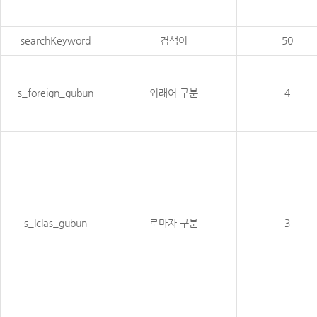
searchKeyword
검색어
50
s_foreign_gubun
외래어 구분
4
s_lclas_gubun
로마자 구분
3