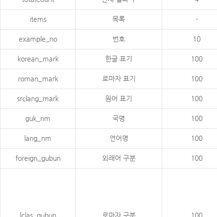
items
목록
-
example_no
번호
10
korean_mark
한글 표기
100
roman_mark
로마자 표기
100
srclang_mark
원어 표기
100
guk_nm
국명
100
lang_nm
언어명
100
foreign_gubun
외래어 구분
100
lclas_gubun
로마자 구분
100