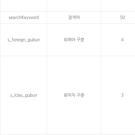
searchKeyword
검색어
50
s_foreign_gubun
외래어 구분
4
s_lclas_gubun
로마자 구분
3