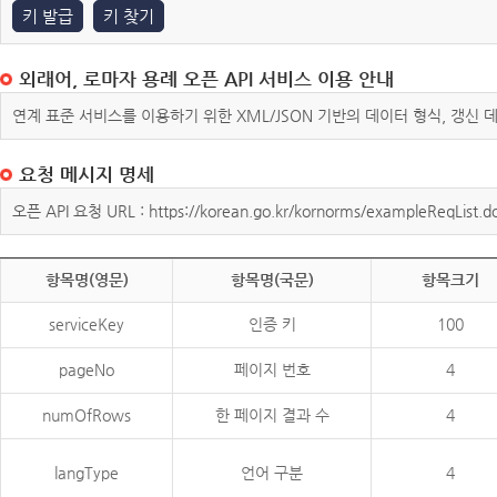
키 발급
키 찾기
외래어, 로마자 용례 오픈 API 서비스 이용 안내
연계 표준 서비스를 이용하기 위한 XML/JSON 기반의 데이터 형식, 갱신
요청 메시지 명세
오픈 API 요청 URL : https://korean.go.kr/kornorms/exampleReqList.d
항목명(영문)
항목명(국문)
항목크기
serviceKey
인증 키
100
pageNo
페이지 번호
4
numOfRows
한 페이지 결과 수
4
langType
언어 구분
4