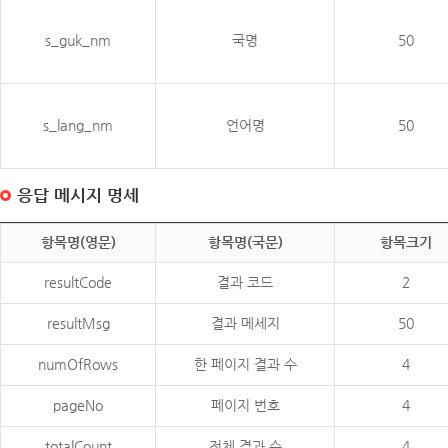
s_guk_nm
국명
50
s_lang_nm
언어명
50
응답 메시지 명세
항목명(영문)
항목명(국문)
항목크기
resultCode
결과 코드
2
resultMsg
결과 메세지
50
numOfRows
한 페이지 결과 수
4
pageNo
페이지 번호
4
totalCount
전체 결과 수
4