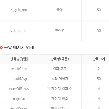
s_guk_nm
국명
50
s_lang_nm
언어명
50
응답 메시지 명세
항목명(영문)
항목명(국문)
항목크기
resultCode
결과 코드
2
resultMsg
결과 메세지
50
numOfRows
한 페이지 결과 수
4
pageNo
페이지 번호
4
totalCount
전체 결과 수
4