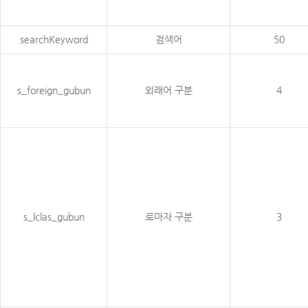
searchKeyword
검색어
50
s_foreign_gubun
외래어 구분
4
s_lclas_gubun
로마자 구분
3