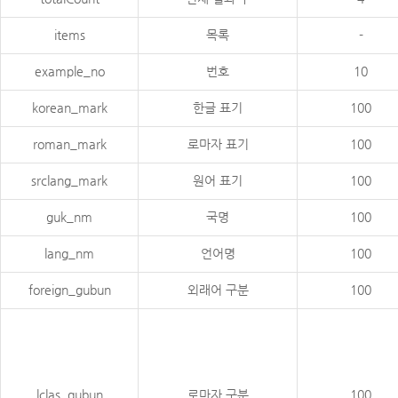
items
목록
-
example_no
번호
10
korean_mark
한글 표기
100
roman_mark
로마자 표기
100
srclang_mark
원어 표기
100
guk_nm
국명
100
lang_nm
언어명
100
foreign_gubun
외래어 구분
100
lclas_gubun
로마자 구분
100