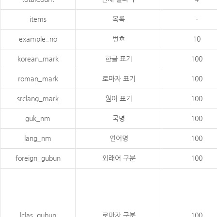
items
목록
-
example_no
번호
10
korean_mark
한글 표기
100
roman_mark
로마자 표기
100
srclang_mark
원어 표기
100
guk_nm
국명
100
lang_nm
언어명
100
foreign_gubun
외래어 구분
100
lclas_gubun
로마자 구분
100