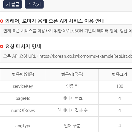
키 발급
키 찾기
외래어, 로마자 용례 오픈 API 서비스 이용 안내
연계 표준 서비스를 이용하기 위한 XML/JSON 기반의 데이터 형식, 갱신
요청 메시지 명세
오픈 API 요청 URL : https://korean.go.kr/kornorms/exampleReqList.d
항목명(영문)
항목명(국문)
항목크기
serviceKey
인증 키
100
pageNo
페이지 번호
4
numOfRows
한 페이지 결과 수
4
langType
언어 구분
4