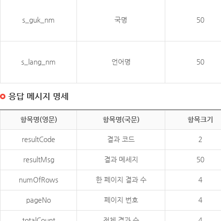
s_guk_nm
국명
50
s_lang_nm
언어명
50
응답 메시지 명세
항목명(영문)
항목명(국문)
항목크기
resultCode
결과 코드
2
resultMsg
결과 메세지
50
numOfRows
한 페이지 결과 수
4
pageNo
페이지 번호
4
totalCount
전체 결과 수
4