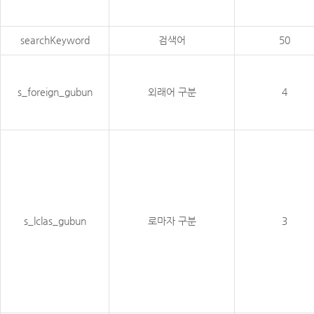
searchKeyword
검색어
50
s_foreign_gubun
외래어 구분
4
s_lclas_gubun
로마자 구분
3