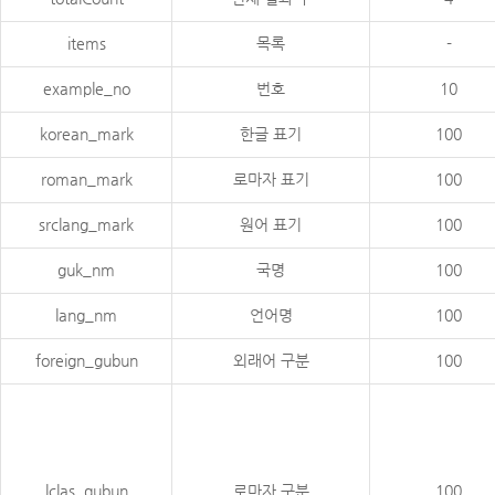
items
목록
-
example_no
번호
10
korean_mark
한글 표기
100
roman_mark
로마자 표기
100
srclang_mark
원어 표기
100
guk_nm
국명
100
lang_nm
언어명
100
foreign_gubun
외래어 구분
100
lclas_gubun
로마자 구분
100