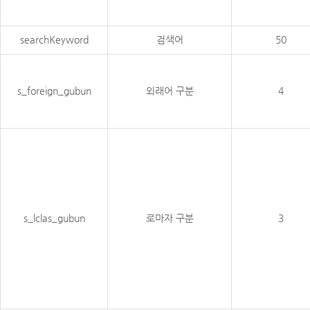
searchKeyword
검색어
50
s_foreign_gubun
외래어 구분
4
s_lclas_gubun
로마자 구분
3