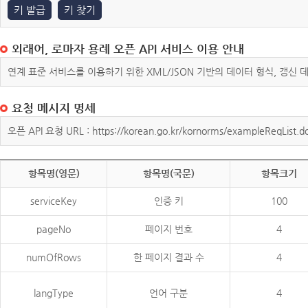
키 발급
키 찾기
외래어, 로마자 용례 오픈 API 서비스 이용 안내
연계 표준 서비스를 이용하기 위한 XML/JSON 기반의 데이터 형식, 갱신
요청 메시지 명세
오픈 API 요청 URL : https://korean.go.kr/kornorms/exampleReqList.d
항목명(영문)
항목명(국문)
항목크기
serviceKey
인증 키
100
pageNo
페이지 번호
4
numOfRows
한 페이지 결과 수
4
langType
언어 구분
4