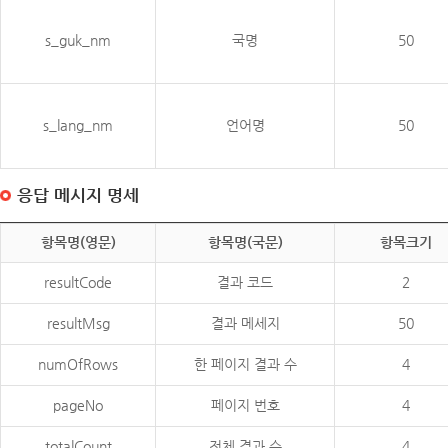
s_guk_nm
국명
50
s_lang_nm
언어명
50
응답 메시지 명세
항목명(영문)
항목명(국문)
항목크기
resultCode
결과 코드
2
resultMsg
결과 메세지
50
numOfRows
한 페이지 결과 수
4
pageNo
페이지 번호
4
totalCount
전체 결과 수
4