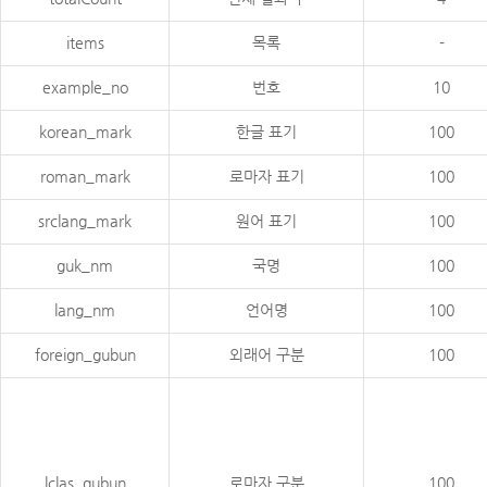
items
목록
-
example_no
번호
10
korean_mark
한글 표기
100
roman_mark
로마자 표기
100
srclang_mark
원어 표기
100
guk_nm
국명
100
lang_nm
언어명
100
foreign_gubun
외래어 구분
100
lclas_gubun
로마자 구분
100