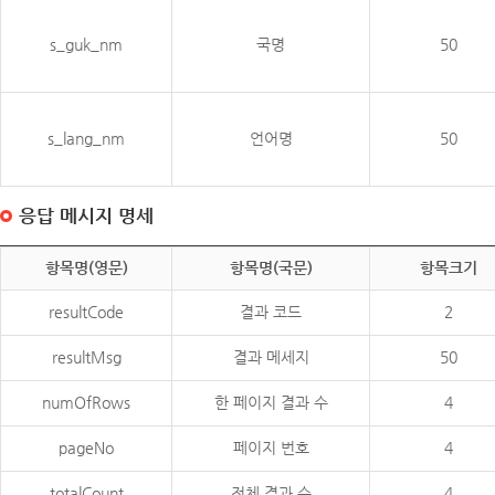
s_guk_nm
국명
50
s_lang_nm
언어명
50
응답 메시지 명세
항목명(영문)
항목명(국문)
항목크기
resultCode
결과 코드
2
resultMsg
결과 메세지
50
numOfRows
한 페이지 결과 수
4
pageNo
페이지 번호
4
totalCount
전체 결과 수
4