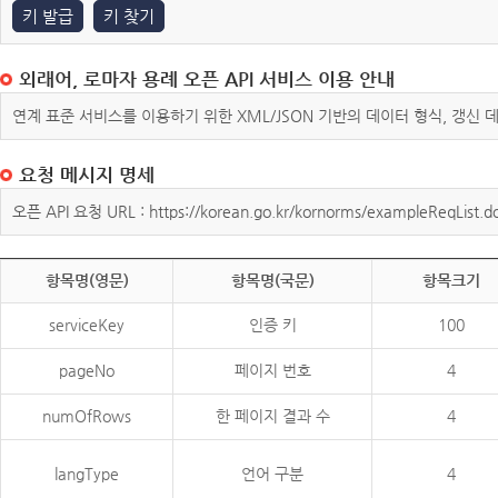
키 발급
키 찾기
외래어, 로마자 용례 오픈 API 서비스 이용 안내
연계 표준 서비스를 이용하기 위한 XML/JSON 기반의 데이터 형식, 갱신
요청 메시지 명세
오픈 API 요청 URL : https://korean.go.kr/kornorms/exampleReqList.d
항목명(영문)
항목명(국문)
항목크기
serviceKey
인증 키
100
pageNo
페이지 번호
4
numOfRows
한 페이지 결과 수
4
langType
언어 구분
4