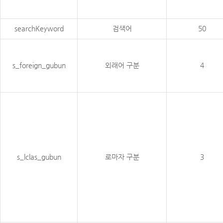
searchKeyword
검색어
50
s_foreign_gubun
외래어 구분
4
s_lclas_gubun
로마자 구분
3