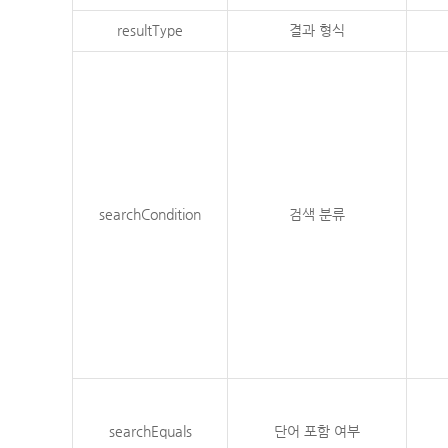
resultType
결과 형식
searchCondition
검색 분류
searchEquals
단어 포함 여부