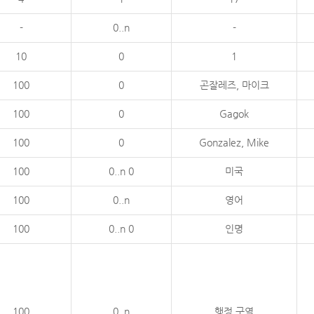
-
0..n
-
10
0
1
100
0
곤잘레즈, 마이크
100
0
Gagok
100
0
Gonzalez, Mike
100
0..n 0
미국
100
0..n
영어
100
0..n 0
인명
100
0..n
행정 구역