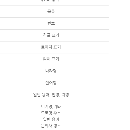
목록
번호
한글 표기
로마자 표기
원어 표기
나라명
언어명
일반 용어, 인명, 지명
미지명,기타
도로명 주소
일반 용어
문화재 명소