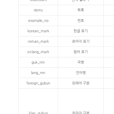
items
목록
example_no
번호
korean_mark
한글 표기
roman_mark
로마자 표기
srclang_mark
원어 표기
guk_nm
국명
lang_nm
언어명
foreign_gubun
외래어 구분
lclas_gubun
로마자 구분