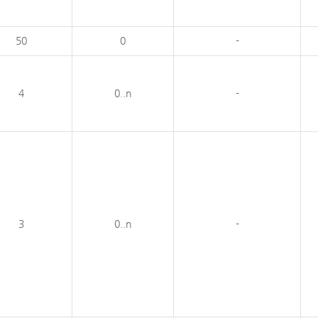
50
0
-
4
0..n
-
3
0..n
-