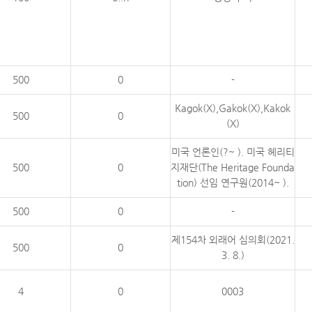
500
0
-
Kagok(X),Gakok(X),Kakok
500
0
(X)
미국 언론인(?~ ). 미국 헤리티
500
0
지재단(The Heritage Founda
tion) 선임 연구원(2014~ ).
500
0
-
제154차 외래어 심의회(2021.
500
0
3. 8.)
4
0
0003