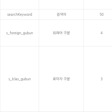
searchKeyword
검색어
50
s_foreign_gubun
외래어 구분
4
s_lclas_gubun
로마자 구분
3