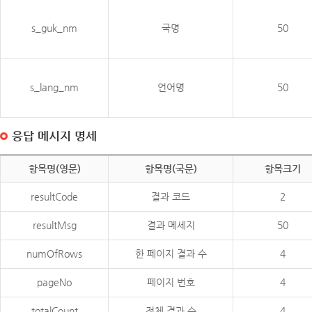
s_guk_nm
국명
50
s_lang_nm
언어명
50
응답 메시지 명세
항목명(영문)
항목명(국문)
항목크기
resultCode
결과 코드
2
resultMsg
결과 메세지
50
numOfRows
한 페이지 결과 수
4
pageNo
페이지 번호
4
totalCount
전체 결과 수
4