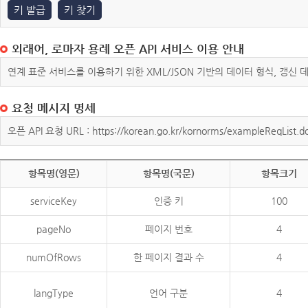
키 발급
키 찾기
외래어, 로마자 용례 오픈 API 서비스 이용 안내
연계 표준 서비스를 이용하기 위한 XML/JSON 기반의 데이터 형식, 갱신
요청 메시지 명세
오픈 API 요청 URL : https://korean.go.kr/kornorms/exampleReqList.d
항목명(영문)
항목명(국문)
항목크기
serviceKey
인증 키
100
pageNo
페이지 번호
4
numOfRows
한 페이지 결과 수
4
langType
언어 구분
4