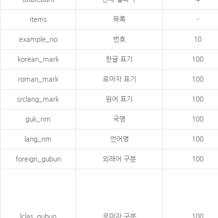
items
목록
-
example_no
번호
10
korean_mark
한글 표기
100
roman_mark
로마자 표기
100
srclang_mark
원어 표기
100
guk_nm
국명
100
lang_nm
언어명
100
foreign_gubun
외래어 구분
100
lclas_gubun
로마자 구분
100