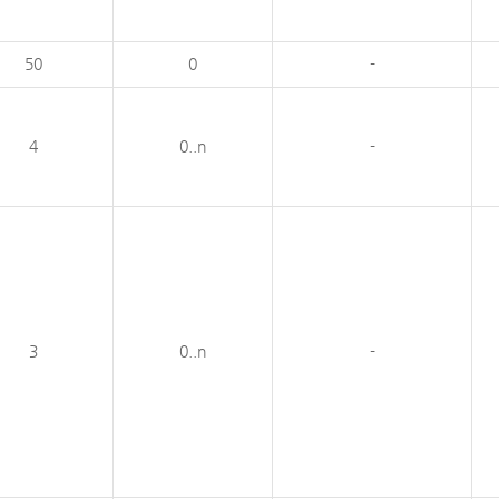
50
0
-
4
0..n
-
3
0..n
-