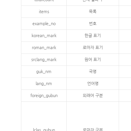
items
목록
example_no
번호
korean_mark
한글 표기
roman_mark
로마자 표기
srclang_mark
원어 표기
guk_nm
국명
lang_nm
언어명
foreign_gubun
외래어 구분
lclas_gubun
로마자 구분