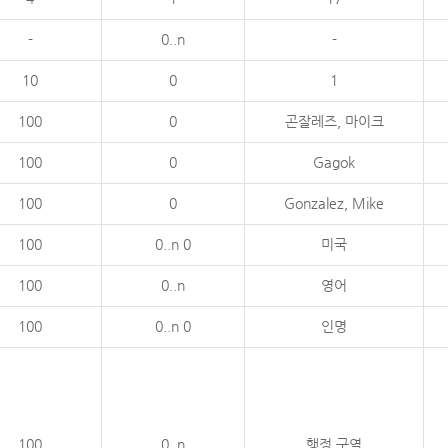
-
0..n
-
10
0
1
100
0
곤잘레즈, 마이크
100
0
Gagok
100
0
Gonzalez, Mike
100
0..n 0
미국
100
0..n
영어
100
0..n 0
인명
100
0..n
행정 구역