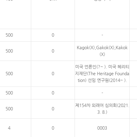
500
0
-
Kagok(X),Gakok(X),Kakok
500
0
(X)
미국 언론인(?~ ). 미국 헤리티
500
0
지재단(The Heritage Founda
tion) 선임 연구원(2014~ ).
500
0
-
제154차 외래어 심의회(2021.
500
0
3. 8.)
4
0
0003