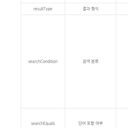
resultType
결과 형식
searchCondition
검색 분류
searchEquals
단어 포함 여부