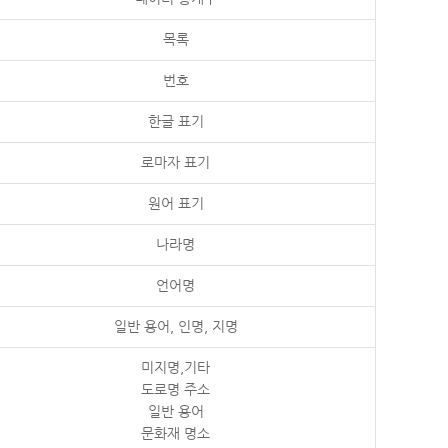
목록
번호
한글 표기
로마자 표기
원어 표기
나라명
언어명
일반 용어, 인명, 지명
미지명,기타
도로명 주소
일반 용어
문화재 명소