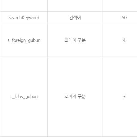
searchKeyword
검색어
50
s_foreign_gubun
외래어 구분
4
s_lclas_gubun
로마자 구분
3