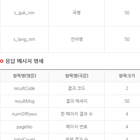
s_guk_nm
국명
50
s_lang_nm
언어명
50
응답 메시지 명세
항목명(영문)
항목명(국문)
항목크기
resultCode
결과 코드
2
resultMsg
결과 메세지
50
numOfRows
한 페이지 결과 수
4
pageNo
페이지 번호
4
totalCount
전체 결과 수
4