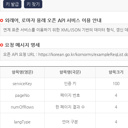
키 발급
키 찾기
외래어, 로마자 용례 오픈 API 서비스 이용 안내
연계 표준 서비스를 이용하기 위한 XML/JSON 기반의 데이터 형식, 갱신
요청 메시지 명세
오픈 API 요청 URL : https://korean.go.kr/kornorms/exampleReqList.d
항목명(영문)
항목명(국문)
항목크기
serviceKey
인증 키
100
pageNo
페이지 번호
4
numOfRows
한 페이지 결과 수
4
langType
언어 구분
4