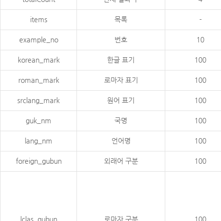
items
목록
-
example_no
번호
10
korean_mark
한글 표기
100
roman_mark
로마자 표기
100
srclang_mark
원어 표기
100
guk_nm
국명
100
lang_nm
언어명
100
foreign_gubun
외래어 구분
100
lclas_gubun
로마자 구분
100