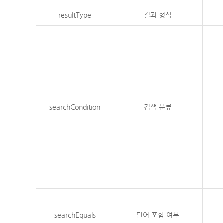
resultType
결과 형식
searchCondition
검색 분류
searchEquals
단어 포함 여부