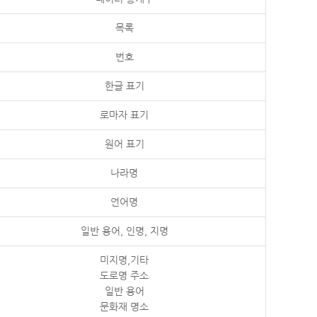
목록
번호
한글 표기
로마자 표기
원어 표기
나라명
언어명
일반 용어, 인명, 지명
미지명,기타
도로명 주소
일반 용어
문화재 명소