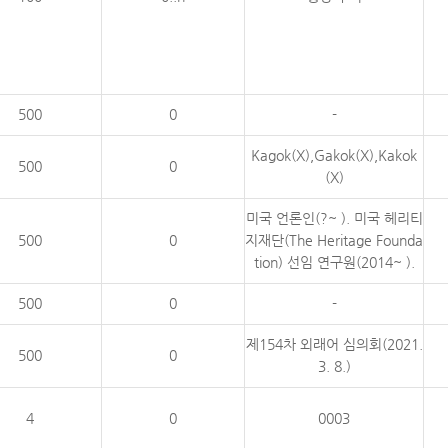
500
0
-
Kagok(X),Gakok(X),Kakok
500
0
(X)
미국 언론인(?~ ). 미국 헤리티
500
0
지재단(The Heritage Founda
tion) 선임 연구원(2014~ ).
500
0
-
제154차 외래어 심의회(2021.
500
0
3. 8.)
4
0
0003