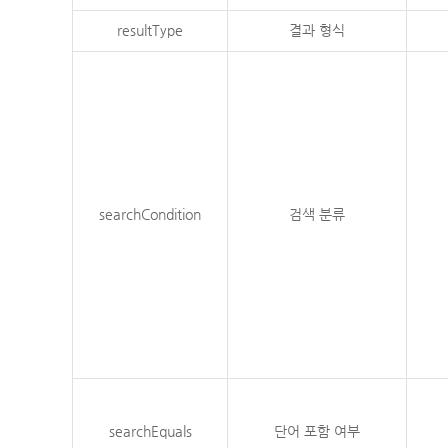
resultType
결과 형식
searchCondition
검색 분류
searchEquals
단어 포함 여부