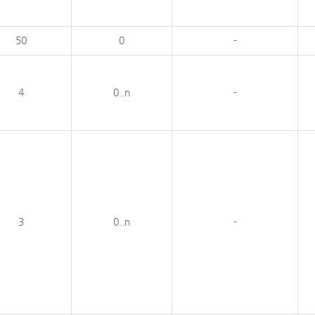
50
0
-
4
0..n
-
3
0..n
-