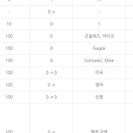
-
0..n
-
10
0
1
100
0
곤잘레즈, 마이크
100
0
Gagok
100
0
Gonzalez, Mike
100
0..n 0
미국
100
0..n
영어
100
0..n 0
인명
100
0..n
행정 구역