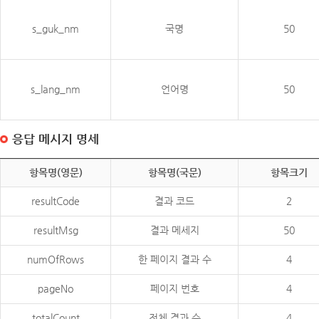
s_guk_nm
국명
50
s_lang_nm
언어명
50
응답 메시지 명세
항목명(영문)
항목명(국문)
항목크기
resultCode
결과 코드
2
resultMsg
결과 메세지
50
numOfRows
한 페이지 결과 수
4
pageNo
페이지 번호
4
totalCount
전체 결과 수
4