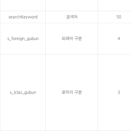
searchKeyword
검색어
50
s_foreign_gubun
외래어 구분
4
s_lclas_gubun
로마자 구분
3