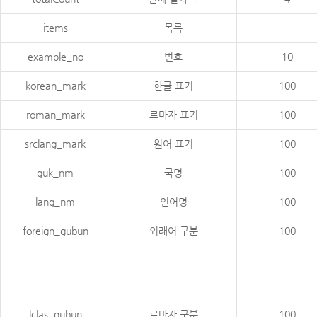
items
목록
-
example_no
번호
10
korean_mark
한글 표기
100
roman_mark
로마자 표기
100
srclang_mark
원어 표기
100
guk_nm
국명
100
lang_nm
언어명
100
foreign_gubun
외래어 구분
100
lclas_gubun
로마자 구분
100