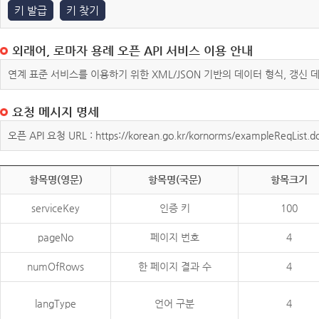
키 발급
키 찾기
외래어, 로마자 용례 오픈 API 서비스 이용 안내
연계 표준 서비스를 이용하기 위한 XML/JSON 기반의 데이터 형식, 갱신
요청 메시지 명세
오픈 API 요청 URL : https://korean.go.kr/kornorms/exampleReqList.d
항목명(영문)
항목명(국문)
항목크기
serviceKey
인증 키
100
pageNo
페이지 번호
4
numOfRows
한 페이지 결과 수
4
langType
언어 구분
4