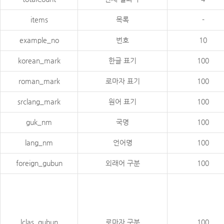
items
목록
-
example_no
번호
10
korean_mark
한글 표기
100
roman_mark
로마자 표기
100
srclang_mark
원어 표기
100
guk_nm
국명
100
lang_nm
언어명
100
foreign_gubun
외래어 구분
100
lclas_gubun
로마자 구분
100