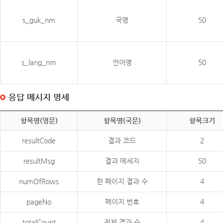
s_guk_nm
국명
50
s_lang_nm
언어명
50
응답 메시지 명세
항목명(영문)
항목명(국문)
항목크기
resultCode
결과 코드
2
resultMsg
결과 메세지
50
numOfRows
한 페이지 결과 수
4
pageNo
페이지 번호
4
totalCount
전체 결과 수
4