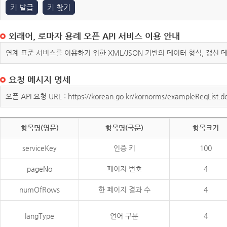
키 발급
키 찾기
외래어, 로마자 용례 오픈 API 서비스 이용 안내
연계 표준 서비스를 이용하기 위한 XML/JSON 기반의 데이터 형식, 갱신
요청 메시지 명세
오픈 API 요청 URL : https://korean.go.kr/kornorms/exampleReqList.d
항목명(영문)
항목명(국문)
항목크기
serviceKey
인증 키
100
pageNo
페이지 번호
4
numOfRows
한 페이지 결과 수
4
langType
언어 구분
4