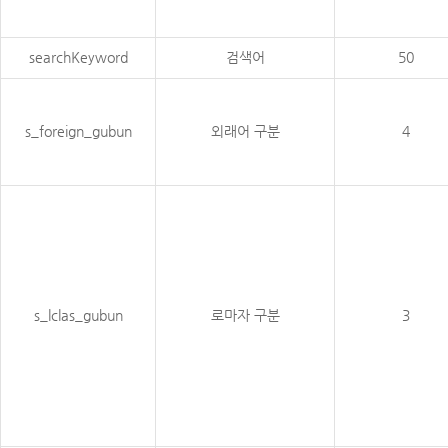
searchKeyword
검색어
50
s_foreign_gubun
외래어 구분
4
s_lclas_gubun
로마자 구분
3