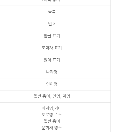
목록
번호
한글 표기
로마자 표기
원어 표기
나라명
언어명
일반 용어, 인명, 지명
미지명,기타
도로명 주소
일반 용어
문화재 명소