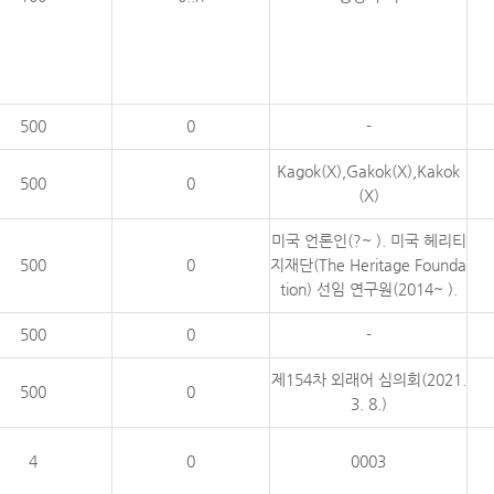
500
0
-
Kagok(X),Gakok(X),Kakok
500
0
(X)
미국 언론인(?~ ). 미국 헤리티
500
0
지재단(The Heritage Founda
tion) 선임 연구원(2014~ ).
500
0
-
제154차 외래어 심의회(2021.
500
0
3. 8.)
4
0
0003