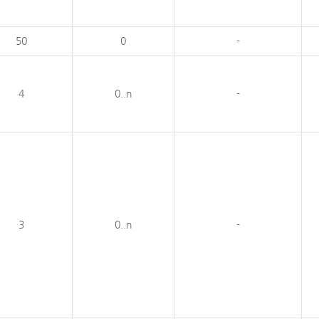
50
0
-
4
0..n
-
3
0..n
-