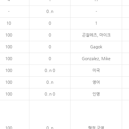
-
0..n
-
10
0
1
100
0
곤잘레즈, 마이크
100
0
Gagok
100
0
Gonzalez, Mike
100
0..n 0
미국
100
0..n
영어
100
0..n 0
인명
100
0..n
행정 구역