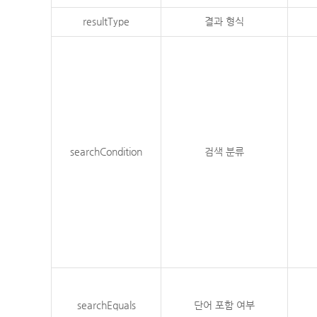
resultType
결과 형식
searchCondition
검색 분류
searchEquals
단어 포함 여부