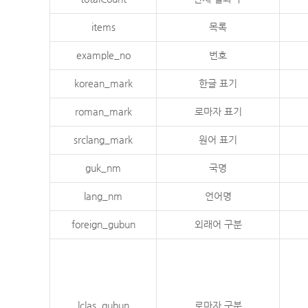
items
목록
example_no
번호
korean_mark
한글 표기
roman_mark
로마자 표기
srclang_mark
원어 표기
guk_nm
국명
lang_nm
언어명
foreign_gubun
외래어 구분
lclas_gubun
로마자 구분