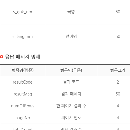
s_guk_nm
국명
50
s_lang_nm
언어명
50
응답 메시지 명세
항목명(영문)
항목명(국문)
항목크기
resultCode
결과 코드
2
resultMsg
결과 메세지
50
numOfRows
한 페이지 결과 수
4
pageNo
페이지 번호
4
totalCount
전체 결과 수
4