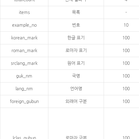
items
목록
-
example_no
번호
10
korean_mark
한글 표기
100
roman_mark
로마자 표기
100
srclang_mark
원어 표기
100
guk_nm
국명
100
lang_nm
언어명
100
foreign_gubun
외래어 구분
100
lclas_gubun
로마자 구분
100