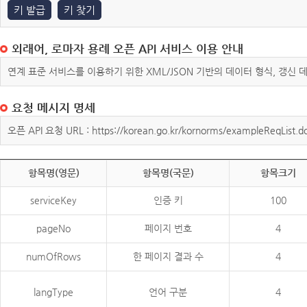
키 발급
키 찾기
외래어, 로마자 용례 오픈 API 서비스 이용 안내
연계 표준 서비스를 이용하기 위한 XML/JSON 기반의 데이터 형식, 갱신
요청 메시지 명세
오픈 API 요청 URL : https://korean.go.kr/kornorms/exampleReqList.d
항목명(영문)
항목명(국문)
항목크기
serviceKey
인증 키
100
pageNo
페이지 번호
4
numOfRows
한 페이지 결과 수
4
langType
언어 구분
4