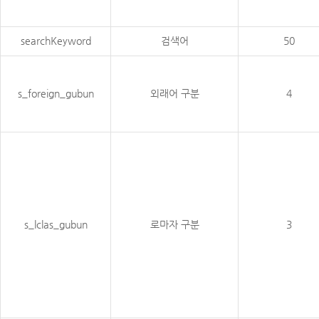
searchKeyword
검색어
50
s_foreign_gubun
외래어 구분
4
s_lclas_gubun
로마자 구분
3