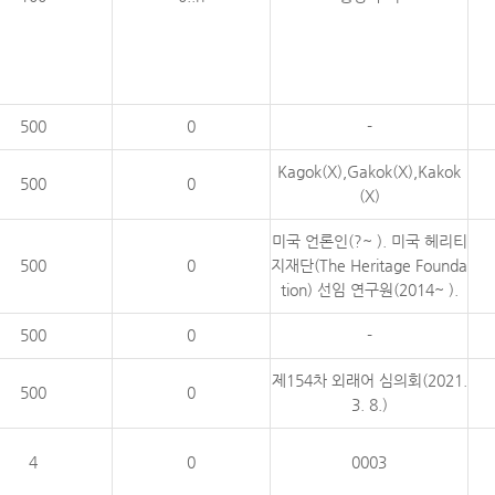
500
0
-
Kagok(X),Gakok(X),Kakok
500
0
(X)
미국 언론인(?~ ). 미국 헤리티
500
0
지재단(The Heritage Founda
tion) 선임 연구원(2014~ ).
500
0
-
제154차 외래어 심의회(2021.
500
0
3. 8.)
4
0
0003