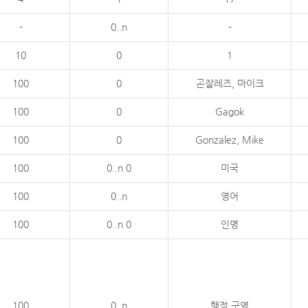
-
0..n
-
10
0
1
100
0
곤잘레즈, 마이크
100
0
Gagok
100
0
Gonzalez, Mike
100
0..n 0
미국
100
0..n
영어
100
0..n 0
인명
100
0..n
행정 구역