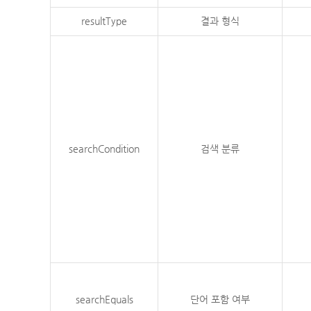
resultType
결과 형식
searchCondition
검색 분류
searchEquals
단어 포함 여부