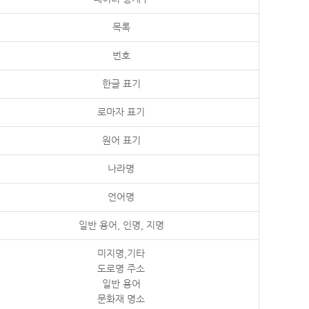
목록
번호
한글 표기
로마자 표기
원어 표기
나라명
언어명
일반 용어, 인명, 지명
미지명,기타
도로명 주소
일반 용어
문화재 명소