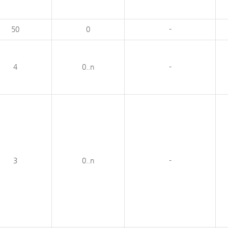
50
0
-
4
0..n
-
3
0..n
-