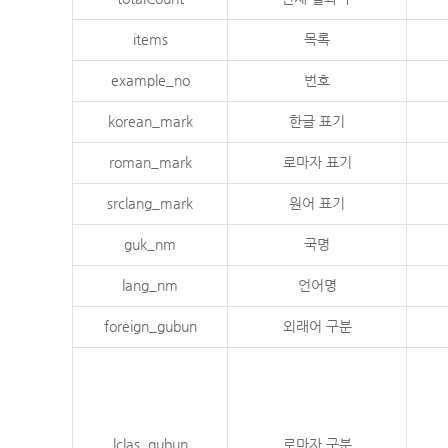
items
목록
example_no
번호
korean_mark
한글 표기
roman_mark
로마자 표기
srclang_mark
원어 표기
guk_nm
국명
lang_nm
언어명
foreign_gubun
외래어 구분
lclas_gubun
로마자 구분