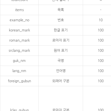
items
목록
-
example_no
번호
10
korean_mark
한글 표기
100
roman_mark
로마자 표기
100
srclang_mark
원어 표기
100
guk_nm
국명
100
lang_nm
언어명
100
foreign_gubun
외래어 구분
100
lclas_gubun
로마자 구분
100