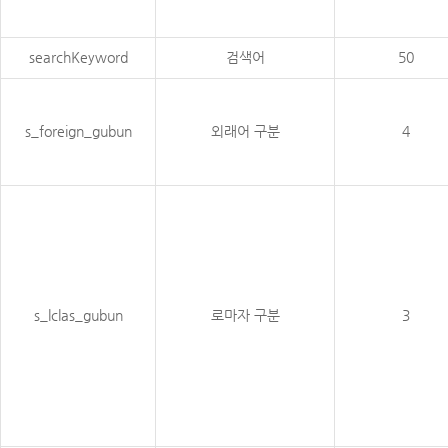
searchKeyword
검색어
50
s_foreign_gubun
외래어 구분
4
s_lclas_gubun
로마자 구분
3