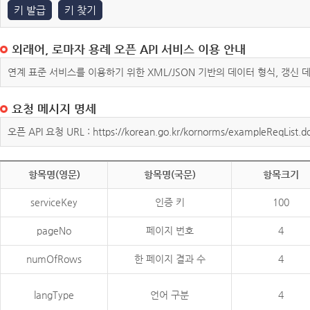
키 발급
키 찾기
외래어, 로마자 용례 오픈 API 서비스 이용 안내
연계 표준 서비스를 이용하기 위한 XML/JSON 기반의 데이터 형식, 갱신
요청 메시지 명세
오픈 API 요청 URL : https://korean.go.kr/kornorms/exampleReqList.d
항목명(영문)
항목명(국문)
항목크기
serviceKey
인증 키
100
pageNo
페이지 번호
4
numOfRows
한 페이지 결과 수
4
langType
언어 구분
4