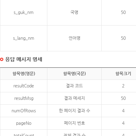
s_guk_nm
국명
50
s_lang_nm
언어명
50
응답 메시지 명세
항목명(영문)
항목명(국문)
항목크기
resultCode
결과 코드
2
resultMsg
결과 메세지
50
numOfRows
한 페이지 결과 수
4
pageNo
페이지 번호
4
totalCount
전체 결과 수
4