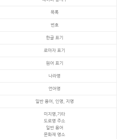
목록
번호
한글 표기
로마자 표기
원어 표기
나라명
언어명
일반 용어, 인명, 지명
미지명,기타
도로명 주소
일반 용어
문화재 명소