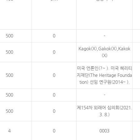
500
0
-
Kagok(X),Gakok(X),Kakok
500
0
(X)
미국 언론인(?~ ). 미국 헤리티
500
0
지재단(The Heritage Founda
tion) 선임 연구원(2014~ ).
500
0
-
제154차 외래어 심의회(2021.
500
0
3. 8.)
4
0
0003