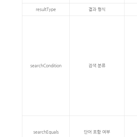
resultType
결과 형식
searchCondition
검색 분류
searchEquals
단어 포함 여부