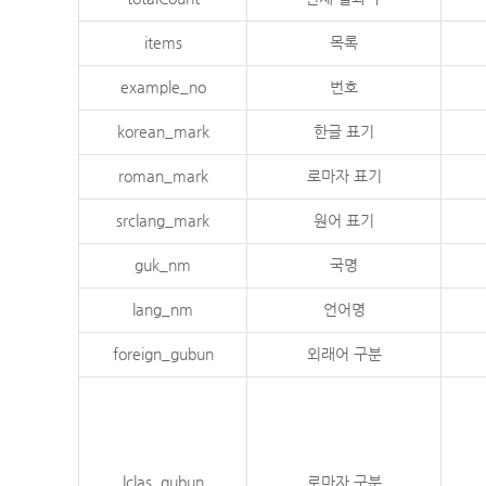
items
목록
example_no
번호
korean_mark
한글 표기
roman_mark
로마자 표기
srclang_mark
원어 표기
guk_nm
국명
lang_nm
언어명
foreign_gubun
외래어 구분
lclas_gubun
로마자 구분