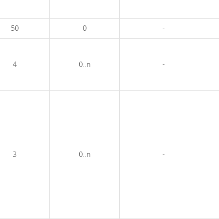
50
0
-
4
0..n
-
3
0..n
-