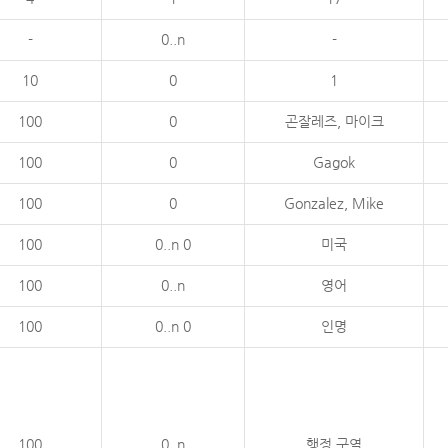
-
0..n
-
10
0
1
100
0
곤잘레즈, 마이크
100
0
Gagok
100
0
Gonzalez, Mike
100
0..n 0
미국
100
0..n
영어
100
0..n 0
인명
100
0..n
행정 구역