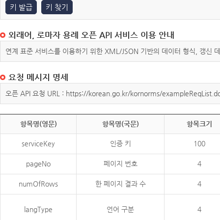
키 발급
키 찾기
외래어, 로마자 용례 오픈 API 서비스 이용 안내
연계 표준 서비스를 이용하기 위한 XML/JSON 기반의 데이터 형식, 갱신
요청 메시지 명세
오픈 API 요청 URL : https://korean.go.kr/kornorms/exampleReqList.d
항목명(영문)
항목명(국문)
항목크기
serviceKey
인증 키
100
pageNo
페이지 번호
4
numOfRows
한 페이지 결과 수
4
langType
언어 구분
4