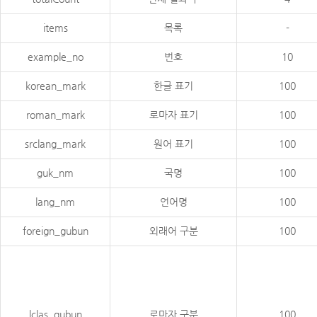
items
목록
-
example_no
번호
10
korean_mark
한글 표기
100
roman_mark
로마자 표기
100
srclang_mark
원어 표기
100
guk_nm
국명
100
lang_nm
언어명
100
foreign_gubun
외래어 구분
100
lclas_gubun
로마자 구분
100