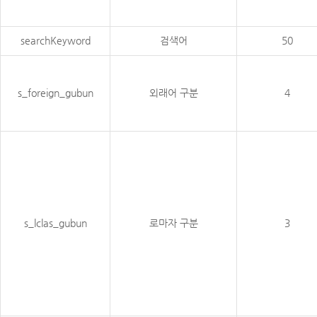
searchKeyword
검색어
50
s_foreign_gubun
외래어 구분
4
s_lclas_gubun
로마자 구분
3