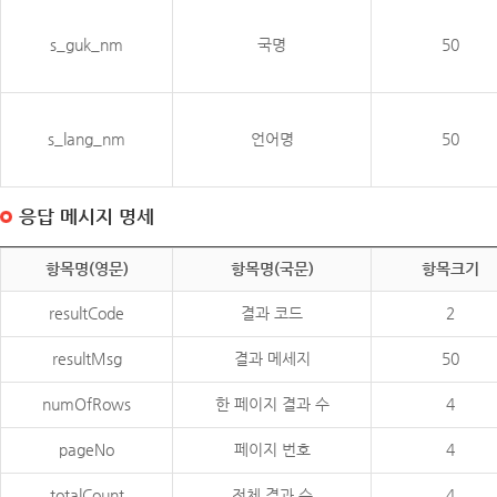
s_guk_nm
국명
50
s_lang_nm
언어명
50
응답 메시지 명세
항목명(영문)
항목명(국문)
항목크기
resultCode
결과 코드
2
resultMsg
결과 메세지
50
numOfRows
한 페이지 결과 수
4
pageNo
페이지 번호
4
totalCount
전체 결과 수
4