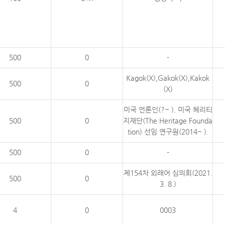
500
0
-
Kagok(X),Gakok(X),Kakok
500
0
(X)
미국 언론인(?~ ). 미국 헤리티
500
0
지재단(The Heritage Founda
tion) 선임 연구원(2014~ ).
500
0
-
제154차 외래어 심의회(2021.
500
0
3. 8.)
4
0
0003