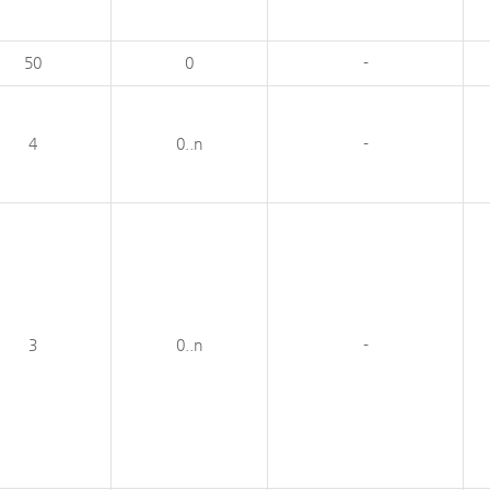
50
0
-
4
0..n
-
3
0..n
-