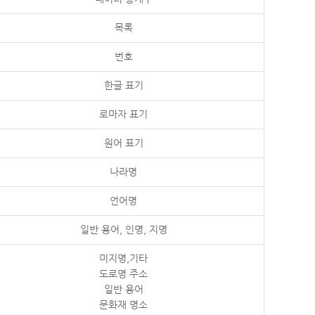
목록
번호
한글 표기
로마자 표기
원어 표기
나라명
언어명
일반 용어, 인명, 지명
미지명,기타
도로명 주소
일반 용어
문화재 명소