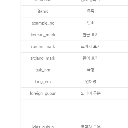
items
목록
example_no
번호
korean_mark
한글 표기
roman_mark
로마자 표기
srclang_mark
원어 표기
guk_nm
국명
lang_nm
언어명
foreign_gubun
외래어 구분
lclas_gubun
로마자 구분