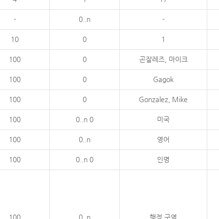
-
0..n
-
10
0
1
100
0
곤잘레즈, 마이크
100
0
Gagok
100
0
Gonzalez, Mike
100
0..n 0
미국
100
0..n
영어
100
0..n 0
인명
100
0..n
행정 구역