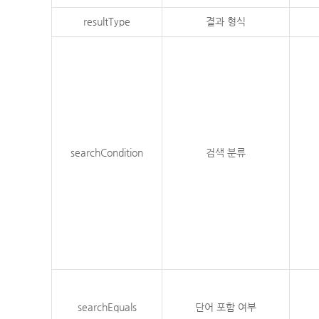
resultType
결과 형식
searchCondition
검색 분류
searchEquals
단어 포함 여부