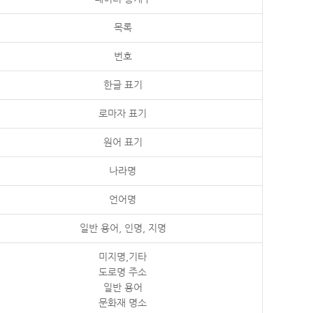
목록
번호
한글 표기
로마자 표기
원어 표기
나라명
언어명
일반 용어, 인명, 지명
미지명,기타
도로명 주소
일반 용어
문화재 명소