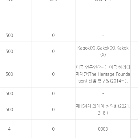
500
0
-
Kagok(X),Gakok(X),Kakok
500
0
(X)
미국 언론인(?~ ). 미국 헤리티
500
0
지재단(The Heritage Founda
tion) 선임 연구원(2014~ ).
500
0
-
제154차 외래어 심의회(2021.
500
0
3. 8.)
4
0
0003