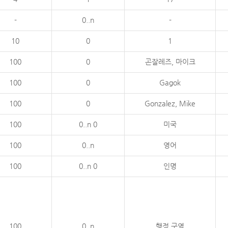
-
0..n
-
10
0
1
100
0
곤잘레즈, 마이크
100
0
Gagok
100
0
Gonzalez, Mike
100
0..n 0
미국
100
0..n
영어
100
0..n 0
인명
100
0..n
행정 구역