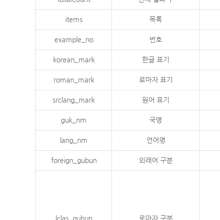
items
목록
example_no
번호
korean_mark
한글 표기
roman_mark
로마자 표기
srclang_mark
원어 표기
guk_nm
국명
lang_nm
언어명
foreign_gubun
외래어 구분
lclas_gubun
로마자 구분