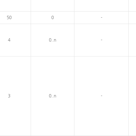
50
0
-
4
0..n
-
3
0..n
-