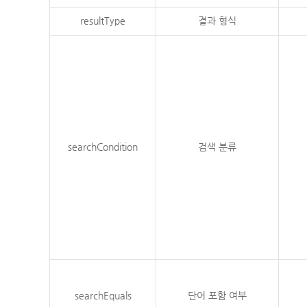
resultType
결과 형식
searchCondition
검색 분류
searchEquals
단어 포함 여부