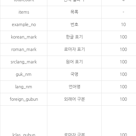
items
목록
-
example_no
번호
10
korean_mark
한글 표기
100
roman_mark
로마자 표기
100
srclang_mark
원어 표기
100
guk_nm
국명
100
lang_nm
언어명
100
foreign_gubun
외래어 구분
100
lclas_gubun
로마자 구분
100