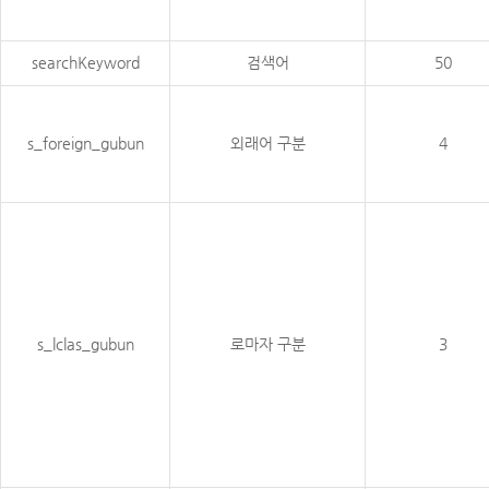
searchKeyword
검색어
50
s_foreign_gubun
외래어 구분
4
s_lclas_gubun
로마자 구분
3