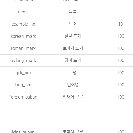
items
목록
-
example_no
번호
10
korean_mark
한글 표기
100
roman_mark
로마자 표기
100
srclang_mark
원어 표기
100
guk_nm
국명
100
lang_nm
언어명
100
foreign_gubun
외래어 구분
100
lclas_gubun
로마자 구분
100