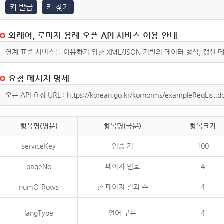
키 발급
키 찾기
외래어, 로마자 용례 오픈 API 서비스 이용 안내
연계 표준 서비스를 이용하기 위한 XML/JSON 기반의 데이터 형식, 갱신
요청 메시지 명세
오픈 API 요청 URL : https://korean.go.kr/kornorms/exampleReqList.d
항목명(영문)
항목명(국문)
항목크기
serviceKey
인증 키
100
pageNo
페이지 번호
4
numOfRows
한 페이지 결과 수
4
langType
언어 구분
4