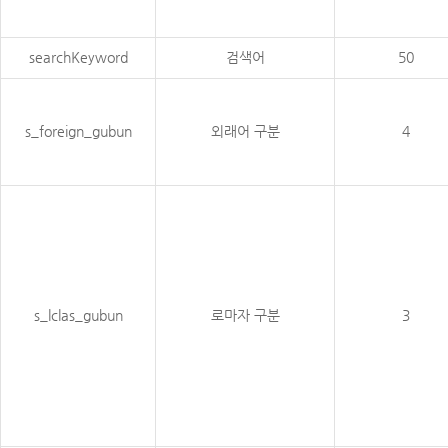
searchKeyword
검색어
50
s_foreign_gubun
외래어 구분
4
s_lclas_gubun
로마자 구분
3