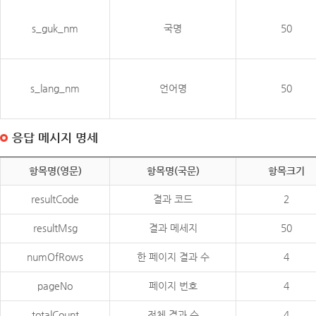
s_guk_nm
국명
50
s_lang_nm
언어명
50
응답 메시지 명세
항목명(영문)
항목명(국문)
항목크기
resultCode
결과 코드
2
resultMsg
결과 메세지
50
numOfRows
한 페이지 결과 수
4
pageNo
페이지 번호
4
totalCount
전체 결과 수
4