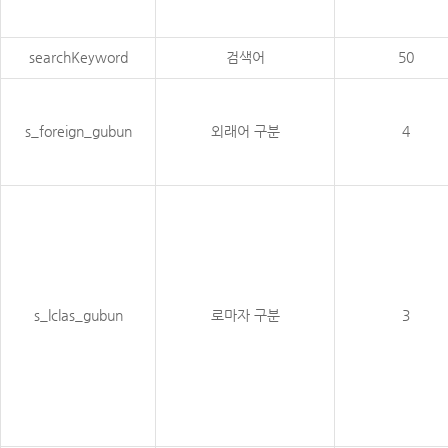
searchKeyword
검색어
50
s_foreign_gubun
외래어 구분
4
s_lclas_gubun
로마자 구분
3