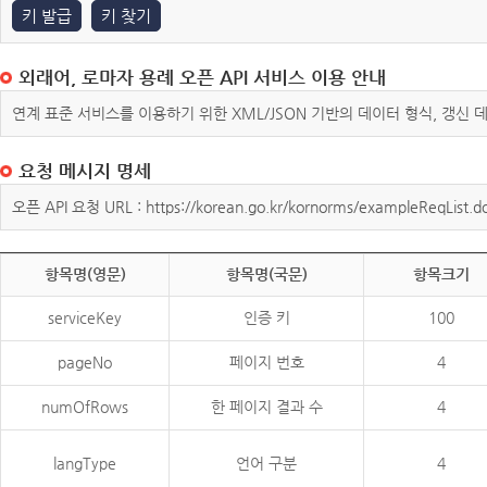
키 발급
키 찾기
외래어, 로마자 용례 오픈 API 서비스 이용 안내
연계 표준 서비스를 이용하기 위한 XML/JSON 기반의 데이터 형식, 갱신
요청 메시지 명세
오픈 API 요청 URL : https://korean.go.kr/kornorms/exampleReqList.d
항목명(영문)
항목명(국문)
항목크기
serviceKey
인증 키
100
pageNo
페이지 번호
4
numOfRows
한 페이지 결과 수
4
langType
언어 구분
4