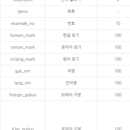
items
목록
-
example_no
번호
10
korean_mark
한글 표기
100
roman_mark
로마자 표기
100
srclang_mark
원어 표기
100
guk_nm
국명
100
lang_nm
언어명
100
foreign_gubun
외래어 구분
100
lclas_gubun
로마자 구분
100