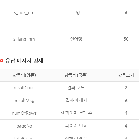
s_guk_nm
국명
50
s_lang_nm
언어명
50
응답 메시지 명세
항목명(영문)
항목명(국문)
항목크기
resultCode
결과 코드
2
resultMsg
결과 메세지
50
numOfRows
한 페이지 결과 수
4
pageNo
페이지 번호
4
totalCount
전체 결과 수
4