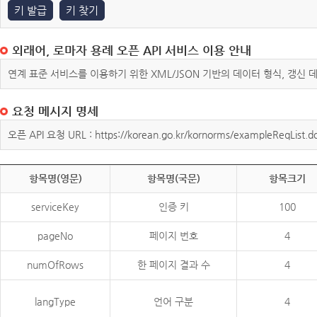
키 발급
키 찾기
외래어, 로마자 용례 오픈 API 서비스 이용 안내
연계 표준 서비스를 이용하기 위한 XML/JSON 기반의 데이터 형식, 갱신
요청 메시지 명세
오픈 API 요청 URL : https://korean.go.kr/kornorms/exampleReqList.d
항목명(영문)
항목명(국문)
항목크기
serviceKey
인증 키
100
pageNo
페이지 번호
4
numOfRows
한 페이지 결과 수
4
langType
언어 구분
4