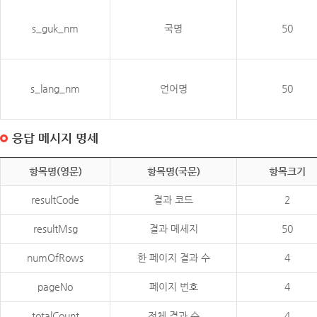
s_guk_nm
국명
50
s_lang_nm
언어명
50
응답 메시지 명세
항목명(영문)
항목명(국문)
항목크기
resultCode
결과 코드
2
resultMsg
결과 메세지
50
numOfRows
한 페이지 결과 수
4
pageNo
페이지 번호
4
totalCount
전체 결과 수
4