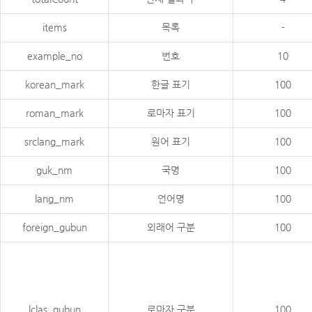
items
목록
-
example_no
번호
10
korean_mark
한글 표기
100
roman_mark
로마자 표기
100
srclang_mark
원어 표기
100
guk_nm
국명
100
lang_nm
언어명
100
foreign_gubun
외래어 구분
100
lclas_gubun
로마자 구분
100