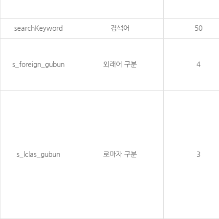
searchKeyword
검색어
50
s_foreign_gubun
외래어 구분
4
s_lclas_gubun
로마자 구분
3