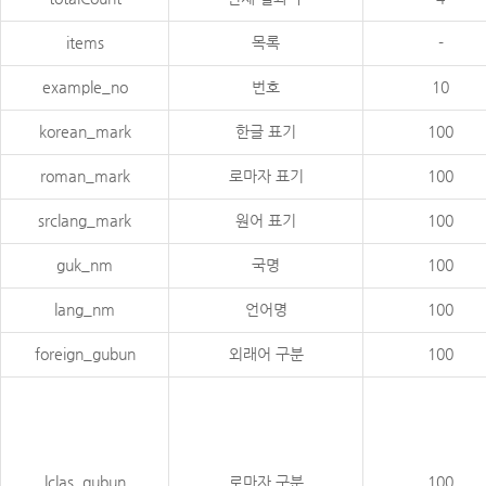
items
목록
-
example_no
번호
10
korean_mark
한글 표기
100
roman_mark
로마자 표기
100
srclang_mark
원어 표기
100
guk_nm
국명
100
lang_nm
언어명
100
foreign_gubun
외래어 구분
100
lclas_gubun
로마자 구분
100