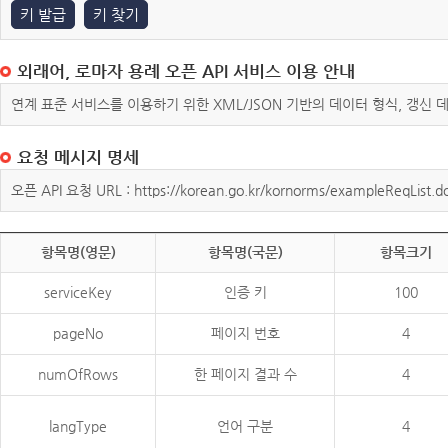
키 발급
키 찾기
외래어, 로마자 용례 오픈 API 서비스 이용 안내
연계 표준 서비스를 이용하기 위한 XML/JSON 기반의 데이터 형식, 갱신
요청 메시지 명세
오픈 API 요청 URL : https://korean.go.kr/kornorms/exampleReqList.d
항목명(영문)
항목명(국문)
항목크기
serviceKey
인증 키
100
pageNo
페이지 번호
4
numOfRows
한 페이지 결과 수
4
langType
언어 구분
4