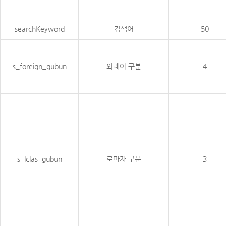
searchKeyword
검색어
50
s_foreign_gubun
외래어 구분
4
s_lclas_gubun
로마자 구분
3