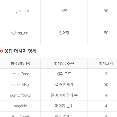
s_guk_nm
국명
50
s_lang_nm
언어명
50
응답 메시지 명세
항목명(영문)
항목명(국문)
항목크기
resultCode
결과 코드
2
resultMsg
결과 메세지
50
numOfRows
한 페이지 결과 수
4
pageNo
페이지 번호
4
totalCount
전체 결과 수
4