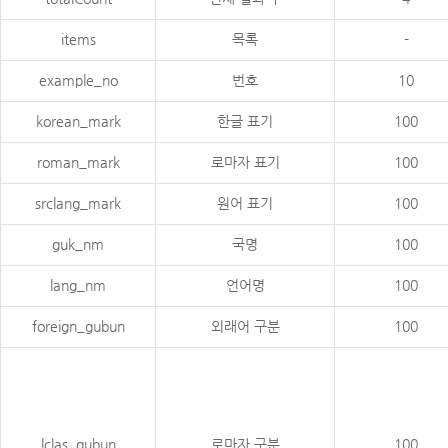
items
목록
-
example_no
번호
10
korean_mark
한글 표기
100
roman_mark
로마자 표기
100
srclang_mark
원어 표기
100
guk_nm
국명
100
lang_nm
언어명
100
foreign_gubun
외래어 구분
100
lclas_gubun
로마자 구분
100