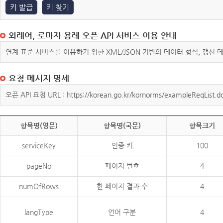
키 발급
키 찾기
외래어, 로마자 용례 오픈 API 서비스 이용 안내
연계 표준 서비스를 이용하기 위한 XML/JSON 기반의 데이터 형식, 갱신
요청 메시지 명세
오픈 API 요청 URL : https://korean.go.kr/kornorms/exampleReqList.d
항목명(영문)
항목명(국문)
항목크기
serviceKey
인증 키
100
pageNo
페이지 번호
4
numOfRows
한 페이지 결과 수
4
langType
언어 구분
4