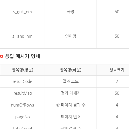
s_guk_nm
국명
50
s_lang_nm
언어명
50
응답 메시지 명세
항목명(영문)
항목명(국문)
항목크기
resultCode
결과 코드
2
resultMsg
결과 메세지
50
numOfRows
한 페이지 결과 수
4
pageNo
페이지 번호
4
totalCount
전체 결과 수
4