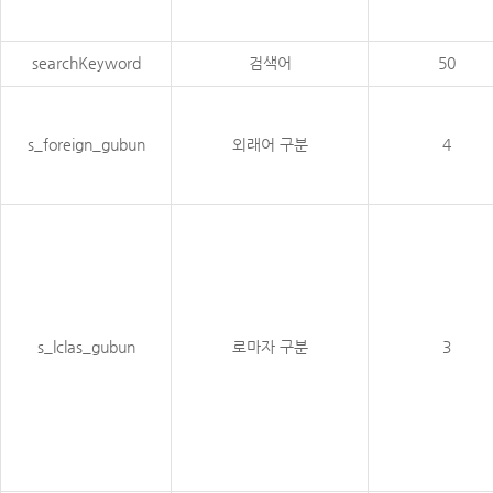
searchKeyword
검색어
50
s_foreign_gubun
외래어 구분
4
s_lclas_gubun
로마자 구분
3