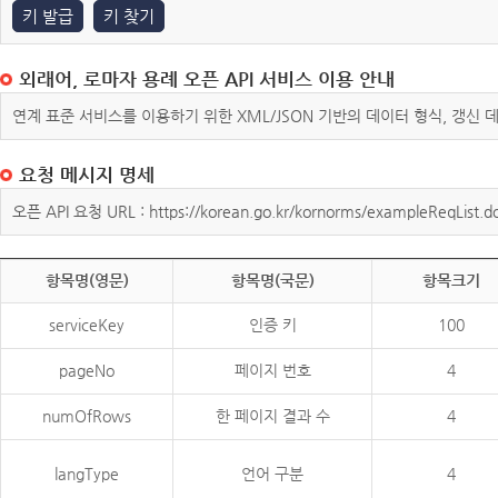
키 발급
키 찾기
외래어, 로마자 용례 오픈 API 서비스 이용 안내
연계 표준 서비스를 이용하기 위한 XML/JSON 기반의 데이터 형식, 갱신
요청 메시지 명세
오픈 API 요청 URL : https://korean.go.kr/kornorms/exampleReqList.d
항목명(영문)
항목명(국문)
항목크기
serviceKey
인증 키
100
pageNo
페이지 번호
4
numOfRows
한 페이지 결과 수
4
langType
언어 구분
4