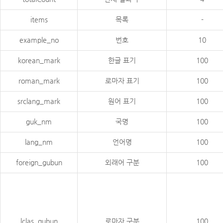
items
목록
-
example_no
번호
10
korean_mark
한글 표기
100
roman_mark
로마자 표기
100
srclang_mark
원어 표기
100
guk_nm
국명
100
lang_nm
언어명
100
foreign_gubun
외래어 구분
100
lclas_gubun
로마자 구분
100