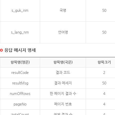
s_guk_nm
국명
50
s_lang_nm
언어명
50
응답 메시지 명세
항목명(영문)
항목명(국문)
항목크기
resultCode
결과 코드
2
resultMsg
결과 메세지
50
numOfRows
한 페이지 결과 수
4
pageNo
페이지 번호
4
totalCount
전체 결과 수
4