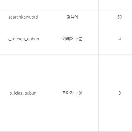
searchKeyword
검색어
50
s_foreign_gubun
외래어 구분
4
s_lclas_gubun
로마자 구분
3