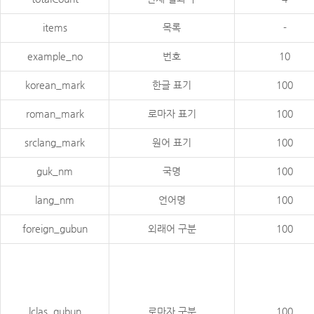
items
목록
-
example_no
번호
10
korean_mark
한글 표기
100
roman_mark
로마자 표기
100
srclang_mark
원어 표기
100
guk_nm
국명
100
lang_nm
언어명
100
foreign_gubun
외래어 구분
100
lclas_gubun
로마자 구분
100