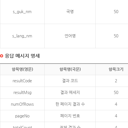
s_guk_nm
국명
50
s_lang_nm
언어명
50
응답 메시지 명세
항목명(영문)
항목명(국문)
항목크기
resultCode
결과 코드
2
resultMsg
결과 메세지
50
numOfRows
한 페이지 결과 수
4
pageNo
페이지 번호
4
totalCount
전체 결과 수
4