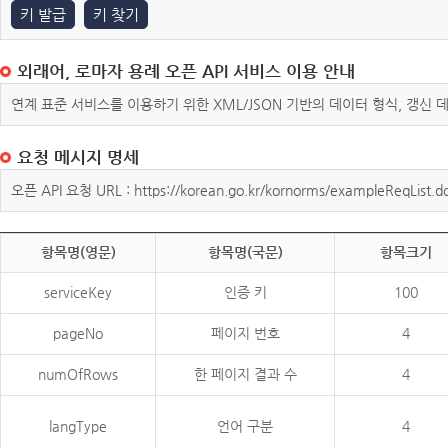
키 발급
키 찾기
외래어, 로마자 용례 오픈 API 서비스 이용 안내
연계 표준 서비스를 이용하기 위한 XML/JSON 기반의 데이터 형식, 갱신
요청 메시지 명세
오픈 API 요청 URL : https://korean.go.kr/kornorms/exampleReqList.d
항목명(영문)
항목명(국문)
항목크기
serviceKey
인증 키
100
pageNo
페이지 번호
4
numOfRows
한 페이지 결과 수
4
langType
언어 구분
4