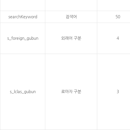
searchKeyword
검색어
50
s_foreign_gubun
외래어 구분
4
s_lclas_gubun
로마자 구분
3