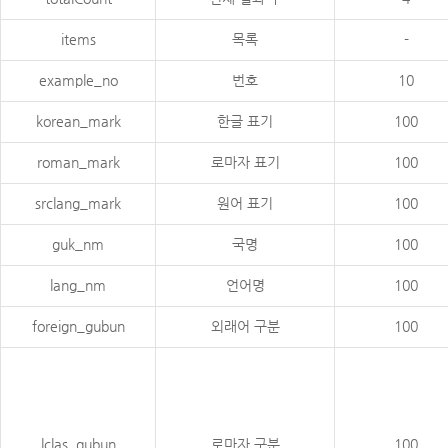
items
목록
-
example_no
번호
10
korean_mark
한글 표기
100
roman_mark
로마자 표기
100
srclang_mark
원어 표기
100
guk_nm
국명
100
lang_nm
언어명
100
foreign_gubun
외래어 구분
100
lclas_gubun
로마자 구분
100