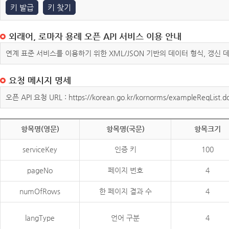
키 발급
키 찾기
외래어, 로마자 용례 오픈 API 서비스 이용 안내
연계 표준 서비스를 이용하기 위한 XML/JSON 기반의 데이터 형식, 갱신
요청 메시지 명세
오픈 API 요청 URL : https://korean.go.kr/kornorms/exampleReqList.d
항목명(영문)
항목명(국문)
항목크기
serviceKey
인증 키
100
pageNo
페이지 번호
4
numOfRows
한 페이지 결과 수
4
langType
언어 구분
4