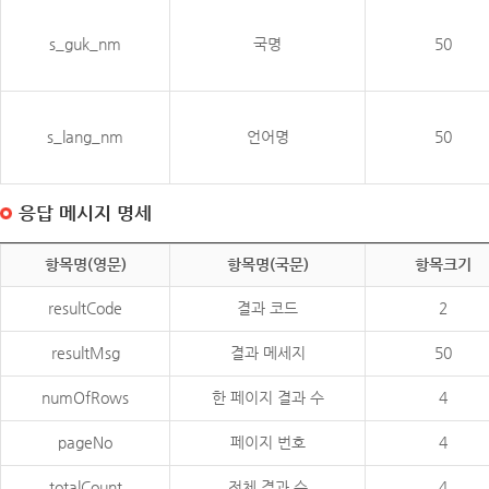
s_guk_nm
국명
50
s_lang_nm
언어명
50
응답 메시지 명세
항목명(영문)
항목명(국문)
항목크기
resultCode
결과 코드
2
resultMsg
결과 메세지
50
numOfRows
한 페이지 결과 수
4
pageNo
페이지 번호
4
totalCount
전체 결과 수
4