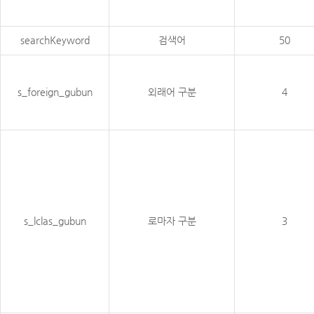
searchKeyword
검색어
50
s_foreign_gubun
외래어 구분
4
s_lclas_gubun
로마자 구분
3