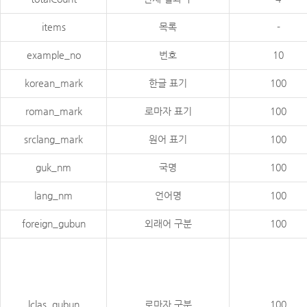
items
목록
-
example_no
번호
10
korean_mark
한글 표기
100
roman_mark
로마자 표기
100
srclang_mark
원어 표기
100
guk_nm
국명
100
lang_nm
언어명
100
foreign_gubun
외래어 구분
100
lclas_gubun
로마자 구분
100