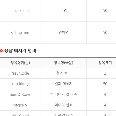
s_guk_nm
국명
50
s_lang_nm
언어명
50
응답 메시지 명세
항목명(영문)
항목명(국문)
항목크기
resultCode
결과 코드
2
resultMsg
결과 메세지
50
numOfRows
한 페이지 결과 수
4
pageNo
페이지 번호
4
totalCount
전체 결과 수
4