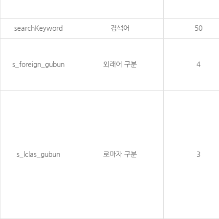
searchKeyword
검색어
50
s_foreign_gubun
외래어 구분
4
s_lclas_gubun
로마자 구분
3