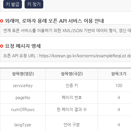
키 발급
키 찾기
외래어, 로마자 용례 오픈 API 서비스 이용 안내
연계 표준 서비스를 이용하기 위한 XML/JSON 기반의 데이터 형식, 갱신
요청 메시지 명세
오픈 API 요청 URL : https://korean.go.kr/kornorms/exampleReqList.d
항목명(영문)
항목명(국문)
항목크기
serviceKey
인증 키
100
pageNo
페이지 번호
4
numOfRows
한 페이지 결과 수
4
langType
언어 구분
4